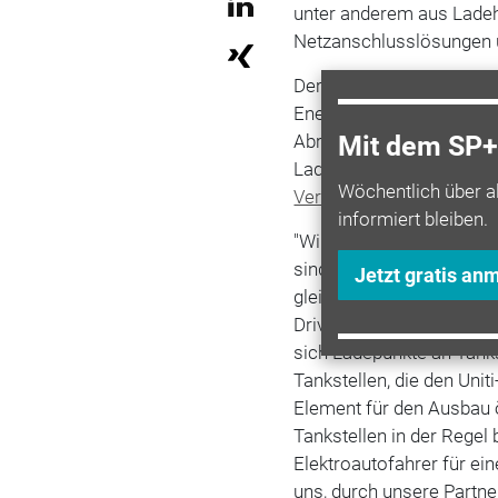
unter anderem aus Lade
Netzanschlusslösungen u
Der besondere Fokus liegt
Energiemanagementsyste
Abrechnungslösungen – 
Mit dem SP+ 
Ladesäulenverordnung. Un
Wöchentlich über a
Verband
unterstützt zud
informiert bleiben.
"Wir sehen großes Potenz
sind überzeugt, dass dav
Jetzt gratis an
gleichermaßen profitiere
Drive. "Eine E.ON-Umfrag
sich Ladepunkte an Tanks
Tankstellen, die den Uni
Element für den Ausbau ö
Tankstellen in der Regel 
Elektroautofahrer für e
uns, durch unsere Partne