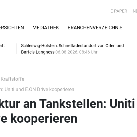
E-PAPER
N
RSICHTEN
MEDIATHEK
BRANCHENVERZEICHNIS
aft
Schleswig-Holstein: Schnellladestandort von Orlen und
Bartels-Langness
06.08.2026, 08:46 Uhr
 Kraftstoffe
n: Uniti und E.ON Drive kooperieren
tur an Tankstellen: Uniti
ve kooperieren