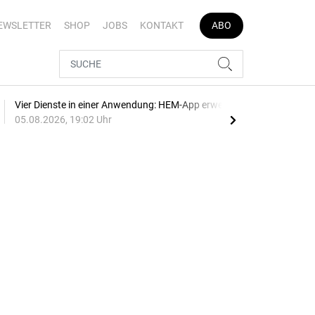
EWSLETTER
SHOP
JOBS
KONTAKT
ABO
Vier Dienste in einer Anwendung: HEM-App erweitert
E-Au
05.08.2026, 19:02 Uhr
05.0