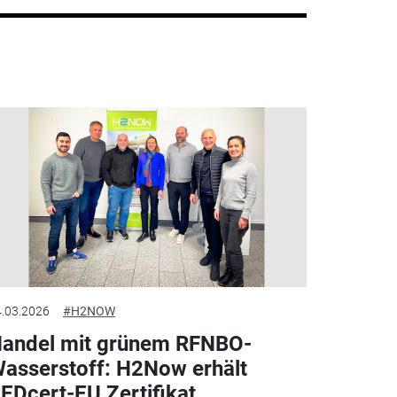
.03.2026
#H2NOW
andel mit grünem RFNBO-
asserstoff: H2Now erhält
EDcert-EU Zertifikat