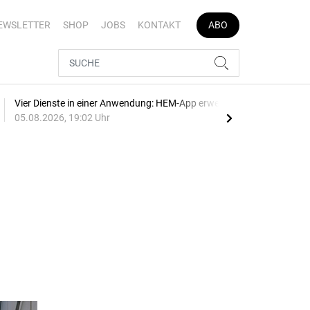
EWSLETTER
SHOP
JOBS
KONTAKT
ABO
Vier Dienste in einer Anwendung: HEM-App erweitert
E-Au
05.08.2026, 19:02 Uhr
05.0