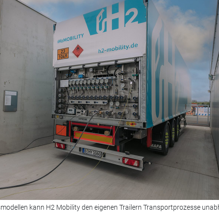
gsmodellen kann H2 Mobility den eigenen Trailern Transportprozesse una