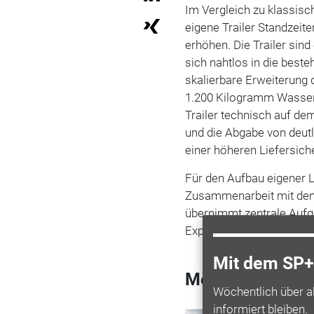
Im Vergleich zu klassis
eigene Trailer Standzeit
erhöhen. Die Trailer sin
sich nahtlos in die best
skalierbare Erweiterung
1.200 Kilogramm Wasserst
Trailer technisch auf d
und die Abgabe von deutl
einer höheren Liefersich
Für den Aufbau eigener 
Zusammenarbeit mit dem 
übernimmt zentrale Aufg
Expertise vor allem im T
Mit dem SP+ 
Mehr zum Them
Wöchentlich über a
informiert bleiben.