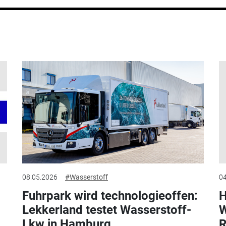
08.05.2026
#Wasserstoff
04
Fuhrpark wird technologieoffen:
H
Lekkerland testet Wasserstoff-
W
Lkw in Hamburg
R