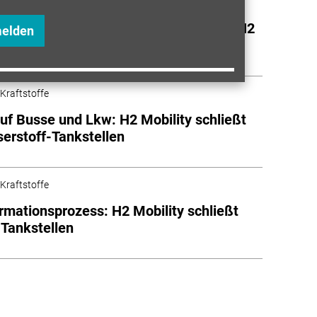
 Kraftstoffe
uch Lkw Wasserstoff tanken können: H2
melden
 rüstet auf
 Kraftstoffe
uf Busse und Lkw: H2 Mobility schließt
erstoff-Tankstellen
 Kraftstoffe
rmationsprozess: H2 Mobility schließt
 Tankstellen