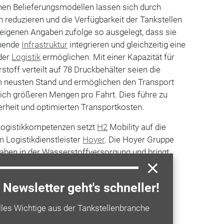
chen Belieferungsmodellen lassen sich durch
en reduzieren und die Verfügbarkeit der Tankstellen
d eigenen Angaben zufolge so ausgelegt, dass sie
ehende
Infrastruktur
integrieren und gleichzeitig eine
 der
Logistik
ermöglichen. Mit einer Kapazität für
off verteilt auf 78 Druckbehälter seien die
em neusten Stand und ermöglichen den Transport
ich größeren Mengen pro Fahrt. Dies führe zu
erheit und optimierten Transportkosten.
Logistikkompetenzen setzt
H2
Mobility auf die
Logistikdienstleister
Hoyer
. Die Hoyer Gruppe
aben in der Wasserstoffversorgung und bringt
ransport und in der Mengensteuerung ein.
Newsletter geht's schneller!
a entdecken
lles Wichtige aus der Tankstellenbranche