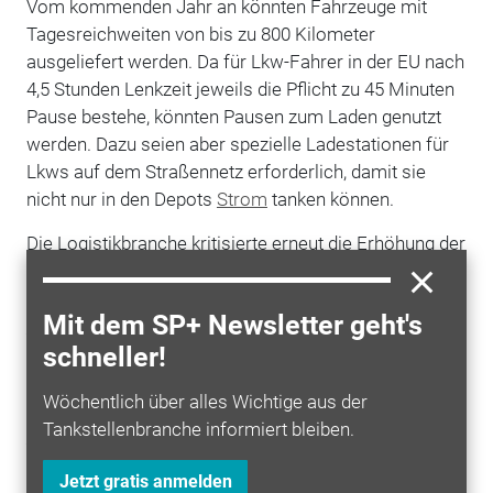
Vom kommenden Jahr an könnten Fahrzeuge mit
Tagesreichweiten von bis zu 800 Kilometer
ausgeliefert werden. Da für Lkw-Fahrer in der EU nach
4,5 Stunden Lenkzeit jeweils die Pflicht zu 45 Minuten
Pause bestehe, könnten Pausen zum Laden genutzt
werden. Dazu seien aber spezielle Ladestationen für
Lkws auf dem Straßennetz erforderlich, damit sie
nicht nur in den Depots
Strom
tanken können.
Die Logistikbranche kritisierte erneut die Erhöhung der
Lkw-Maut bereits zum anstehenden
Weihnachtsgeschäft. Nach einem kürzlich vom
Mit dem SP+ Newsletter geht's
Bundestag
beschlossenen Gesetz soll zum 1.
schneller!
Dezember ein zusätzlicher CO
-Aufschlag bei der
2
Nutzungsgebühr eingeführt werden. Zum 1. Juli 2024
Wöchentlich über alles Wichtige aus der
soll die Mautpflicht dann auch schon für kleinere
Tankstellenbranche informiert bleiben.
Transporter
über 3,5 Tonnen gelten. Bisher greift sie
ab 7,5 Tonnen. Davon ausgenommen bleiben sollen
Jetzt gratis anmelden
aber Fahrten von Handwerksbetrieben.