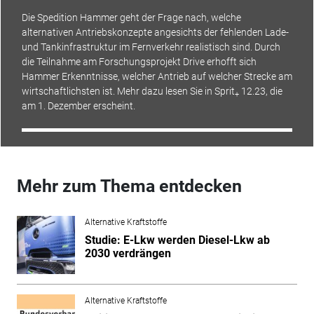
Die Spedition Hammer geht der Frage nach, welche
alternativen Antriebskonzepte angesichts der fehlenden Lade-
und Tankinfrastruktur im Fernverkehr realistisch sind. Durch
die Teilnahme am Forschungsprojekt Drive erhofft sich
Hammer Erkenntnisse, welcher Antrieb auf welcher Strecke am
wirtschaftlichsten ist. Mehr dazu lesen Sie in Sprit
12.23, die
+
am 1. Dezember erscheint.
Mehr zum Thema entdecken
Alternative Kraftstoffe
Studie: E-Lkw werden Diesel-Lkw ab
2030 verdrängen
Alternative Kraftstoffe