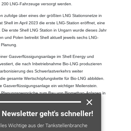
und 200 LNG-Fahrzeuge versorgt werden.
en zufolge über eines der größten LNG Stationsnetze in
t Shell im April 2023 die erste LNG-Station eröffnet, eine
g. Die erste Shell LNG Station in Ungarn wurde dieses Jahr
ien und Polen betreibt Shell aktuell jeweils sechs LNG-
n Planung.
einer Gasverflüssigungsanlage im Shell Energy und
vestiert, die nach Inbetriebnahme Bio-LNG produzieren
rbonisierung des Schwerlastverkehrs weiter
 die gesamte Wertschöpfungskette für Bio-LNG abbilden.
ie Gasverflüssigungsanlage ein wichtiger Meilenstein.
em Planungsgespräche zum Bau von Biomethan-Anlagen in
Newsletter geht's schneller!
a entdecken
lles Wichtige aus der Tankstellenbranche