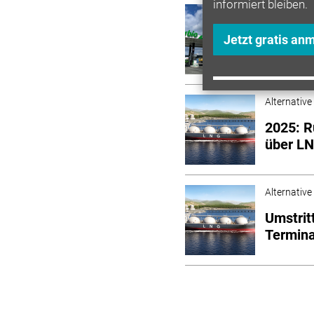
informiert bleiben.
Alternative
Bindlac
Jetzt gratis an
Verbio
Alternative
2025: R
über L
Alternative
Umstrit
Termina