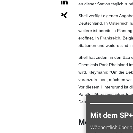
an dieser Station täglich r
Shell verfügt eigenen Angab
Deutschland. In
Österreich
ha
weitere ist bereits in Planun
eröffnet. In
Frankreich
, Belg
Stationen und weitere sind i
Shell hat zudem in den Bau 
Chemicals Park Rheinland in
wird.
Kleymann: "Um die Deka
voranzutreiben, möchten wir
Vor diesem Hintergrund ist d
Parallel führen wir außerd
Deutschland."
Mit dem SP+ 
Mehr zum Them
Wöchentlich über a