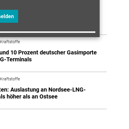
 Kraftstoffe
h: Neue Bio-CNG/Bio-LNG-Station von
melden
 Kraftstoffe
und 10 Prozent deutscher Gasimporte
NG-Terminals
 Kraftstoffe
ten: Auslastung an Nordsee-LNG-
ls höher als an Ostsee