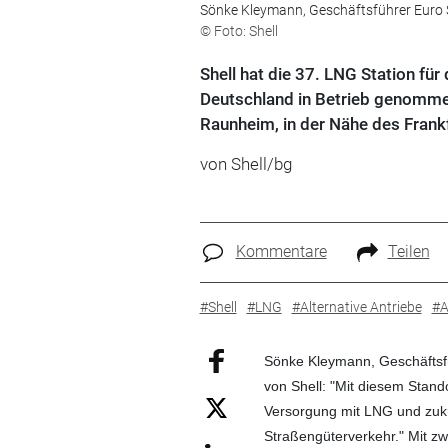
Sönke Kleymann, Geschäftsführer Euro S
© Foto: Shell
Shell hat die 37. LNG Station fü
Deutschland in Betrieb genommen.
Raunheim, in der Nähe des Frankf
von Shell/bg
Kommentare
Teilen
#Shell
#LNG
#Alternative Antriebe
#A
Sönke Kleymann, Geschäfts
von Shell: "Mit diesem Stando
Versorgung mit LNG und zukü
Straßengüterverkehr." Mit z