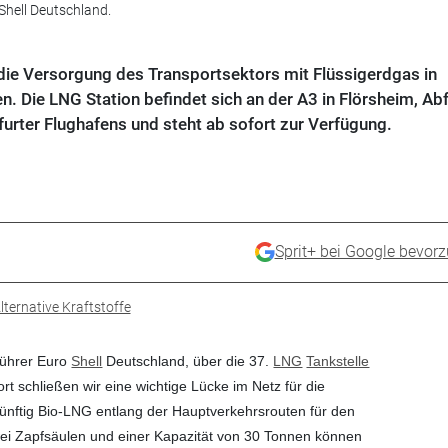
hell Deutschland.
r die Versorgung des Transportsektors mit Flüssigerdgas in
 Die LNG Station befindet sich an der A3 in Flörsheim, Abf
urter Flughafens und steht ab sofort zur Verfügung.
Sprit+ bei Google bevor
lternative Kraftstoffe
führer Euro
Shell
Deutschland, über die 37.
LNG
Tankstelle
rt schließen wir eine wichtige Lücke im Netz für die
nftig Bio-LNG entlang der Hauptverkehrsrouten für den
wei Zapfsäulen und einer Kapazität von 30 Tonnen können