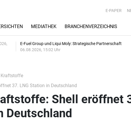
E-PAPER
N
RSICHTEN
MEDIATHEK
BRANCHENVERZEICHNIS
026,
E-Fuel Group und Liqui Moly: Strategische Partnerschaft
06.08.2026, 15:02 Uhr
 Kraftstoffe
röffnet 37. LNG Station in Deutschland
aftstoffe: Shell eröffnet 
n Deutschland