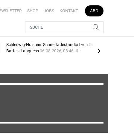
EWSLETTER
SHOP
JOBS
KONTAKT
ABO
Schleswig-Holstein: Schnellladestandort von Orlen und
Vier
Bartels-Langness
06.08.2026, 08:46 Uhr
05.0