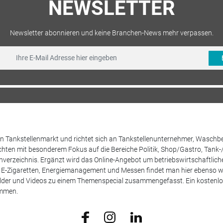
NEWSLETTER
Newsletter abonnieren und keine Branchen-News mehr verpassen.
 den Tankstellenmarkt und richtet sich an Tankstellenunternehmer, Waschb
hten mit besonderem Fokus auf die Bereiche Politik, Shop/Gastro, Tank-
henverzeichnis. Ergänzt wird das Online-Angebot um betriebswirtschaftlic
E-Zigaretten, Energiemanagement und Messen findet man hier ebenso wie
Bilder und Videos zu einem Themenspecial zusammengefasst. Ein kostenlos
ammen.