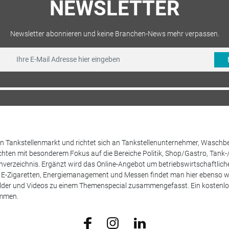
NEWSLETTER
Newsletter abonnieren und keine Branchen-News mehr verpassen.
 den Tankstellenmarkt und richtet sich an Tankstellenunternehmer, Waschb
hten mit besonderem Fokus auf die Bereiche Politik, Shop/Gastro, Tank-
henverzeichnis. Ergänzt wird das Online-Angebot um betriebswirtschaftlic
E-Zigaretten, Energiemanagement und Messen findet man hier ebenso wie
Bilder und Videos zu einem Themenspecial zusammengefasst. Ein kostenlos
ammen.