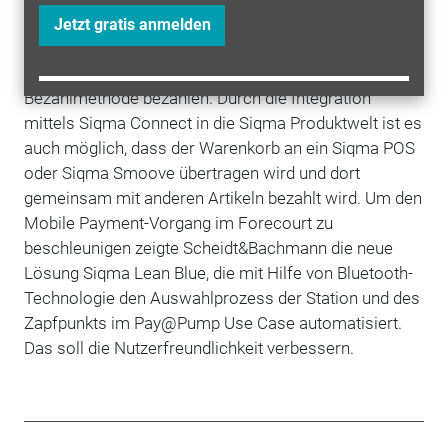
+
Scan & Go-Verfahren scannt der Kunde die
Jetzt gratis anmelden
Shopartikel mit seinem Smartphone selbst und kann
diese im Anschluss über die hinterlegte
Bezahlmethode bezahlen. Durch die Integration
mittels Siqma Connect in die Siqma Produktwelt ist es
auch möglich, dass der Warenkorb an ein Siqma POS
oder Siqma Smoove übertragen wird und dort
gemeinsam mit anderen Artikeln bezahlt wird. Um den
Mobile Payment-Vorgang im Forecourt zu
beschleunigen zeigte Scheidt&Bachmann die neue
Lösung Siqma Lean Blue, die mit Hilfe von Bluetooth-
Technologie den Auswahlprozess der Station und des
Zapfpunkts im Pay@Pump Use Case automatisiert.
Das soll die Nutzerfreundlichkeit verbessern.