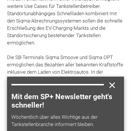
weitere Use Cases für Tankstellenbetreiber.
Standortunabhängiges Schnellladen kombiniert mit
den Siqma-Abrechnungssystemen sollen die schnelle
Erschließung des EV-Charging-Markts und die
Standortsicherung bestehender Tankstellen
ermöglichen.
Die SB-Terminals Siqma Smoove und Siqma OPT
ermöglichen das Bezahlen aller bekannten Kraftstoffe
inklusive dem Laden von Elektroautos. In der
Kassenlösung Siqma POS ist das Abrechnen von
Elektroladesäulen im gleichen Bezahlvorgang mit
anderen Shopeinkäufen und seit Neuestem mit einer
Mit dem SP+ Newsletter geht's
vollwertigen Gastrofunktionalität integriert.
schneller!
Gemeinsam mit Worldline wurde die neue Self-
Wöchentlich über alles Wichtige aus der
Checkout-Lösung auf Basis der Worldline Petrol &
Tankstellenbranche informiert bleiben.
Energy Suite vorgestellt (
Sprit
berichtete online
). Im