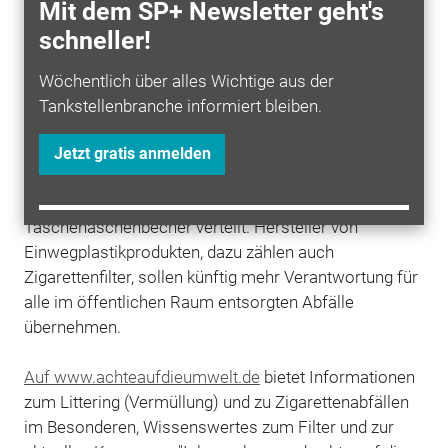
nachhaltig geändert werden:
Hersteller
, Verbraucher,
Mit dem SP+ Newsletter geht's
Politik und Kommunen stehen hier gemeinsam in der
schneller!
Verantwortung."
Wöchentlich über alles Wichtige aus der
Mit Plakatmotiven, Präventionsflyer und der Ausgabe
Tankstellenbranche informiert bleiben.
von Taschenaschenbechern für unterwegs unterstützt
der BVTE bundesweit ehrenamtlich engagierte
Jetzt gratis anmelden
Initiativen und Akteure. Seit August 2020 wurden mehr
als 130.000 Stück der handlichen und recycelbaren
Taschenaschenbecher verteilt. Hersteller von
Einwegplastikprodukten, dazu zählen auch
Zigarettenfilter, sollen künftig mehr Verantwortung für
alle im öffentlichen Raum entsorgten Abfälle
übernehmen.
Auf www.achteaufdieumwelt.de
bietet Informationen
zum Littering (Vermüllung) und zu Zigarettenabfällen
im Besonderen, Wissenswertes zum Filter und zur