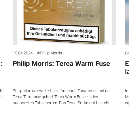
15.04.2024
#Philip Morris
04
:
Philip Morris: Terea Warm Fuse
E
l
eht
Philip Morris erweitert sein Angebot: Zusammen mit der
Im
it
Terea Turquoise gehört Terea Warm Fuse zu den
Mo
..
nuancierten Tabaksorten. Das Terea-Sortiment besteht...
ei