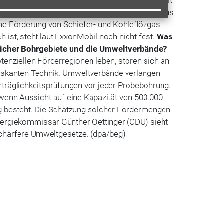
ingen die herkömmlichen Vorräte dem Ende zu. Mit
sse sich die Abhängigkeit von Importen etwa aus
ne Förderung von Schiefer- und Kohleflözgas
h ist, steht laut ExxonMobil noch nicht fest.
Was
icher Bohrgebiete und die Umweltverbände?
otenziellen Förderregionen leben, stören sich an
hriskanten Technik. Umweltverbände verlangen
träglichkeitsprüfungen vor jeder Probebohrung.
, wenn Aussicht auf eine Kapazität von 500.000
 besteht. Die Schätzung solcher Fördermengen
Energiekommissar Günther Oettinger (CDU) sieht
schärfere Umweltgesetze. (dpa/beg)