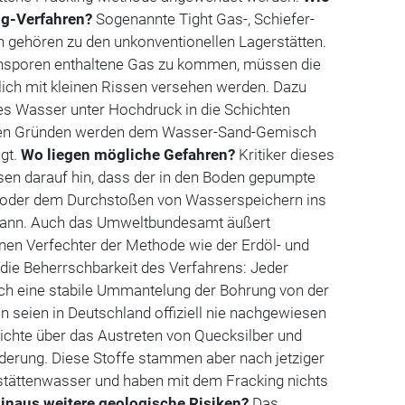
ng-Verfahren?
Sogenannte Tight Gas-, Schiefer-
n gehören zu den unkonventionellen Lagerstätten.
insporen enthaltene Gas zu kommen, müssen die
lich mit kleinen Rissen versehen werden. Dazu
es Wasser unter Hochdruck in die Schichten
chen Gründen werden dem Wasser-Sand-Gemisch
gt.
Wo liegen mögliche Gefahren?
Kritiker dieses
sen darauf hin, dass der in den Boden gepumpte
n oder dem Durchstoßen von Wasserspeichern ins
ann. Auch das Umweltbundesamt äußert
en Verfechter der Methode wie der Erdöl- und
die Beherrschbarkeit des Verfahrens: Jeder
rch eine stabile Ummantelung der Bohrung von der
n seien in Deutschland offiziell nie nachgewiesen
ichte über das Austreten von Quecksilber und
rderung. Diese Stoffe stammen aber nach jetziger
tättenwasser und haben mit dem Fracking nichts
hinaus weitere geologische Risiken?
Das