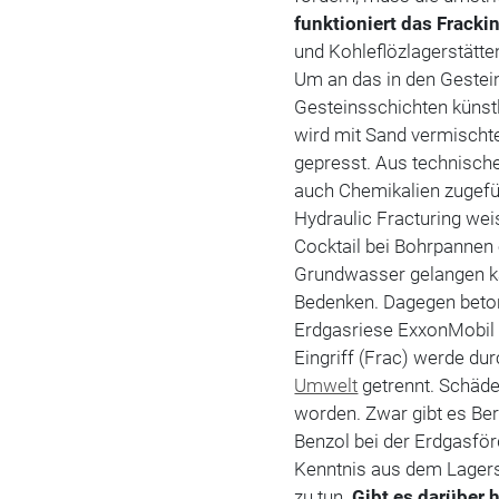
funktioniert das Fracki
und Kohleflözlagerstätte
Um an das in den Geste
Gesteinsschichten künst
wird mit Sand vermischt
gepresst. Aus technis
auch Chemikalien zugefü
Hydraulic Fracturing wei
Cocktail bei Bohrpanne
Grundwasser gelangen k
Bedenken. Dagegen beton
Erdgasriese ExxonMobil 
Eingriff (Frac) werde du
Umwelt
getrennt. Schäde
worden. Zwar gibt es Ber
Benzol bei der Erdgasfö
Kenntnis aus dem Lagers
zu tun.
Gibt es darüber 