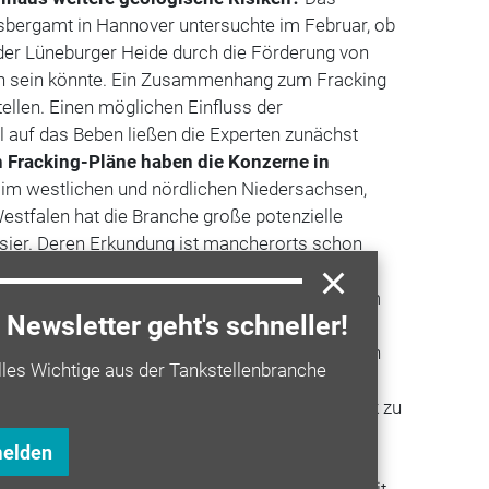
bergamt in Hannover untersuchte im Februar, ob
 der Lüneburger Heide durch die Förderung von
n sein könnte. Ein Zusammenhang zum Fracking
stellen. Einen möglichen Einfluss der
 auf das Beben ließen die Experten zunächst
 Fracking-Pläne haben die Konzerne in
 im westlichen und nördlichen Niedersachsen,
estfalen hat die Branche große potenzielle
ier. Deren Erkundung ist mancherorts schon
Genehmigung von Bohrungen muss aber von den
ergämtern kommen. Einige Behörden stehen dem
Newsletter geht's schneller!
gegenüber. Auch in den Umweltausschüssen der
an den Förderprojekten laut. Die Grünen fordern
lles Wichtige aus der Tankstellenbranche
nd die Argumente der Energie-Konzerne?
Die
ie Herausforderungen der
Energiewende
im Blick zu
s Ergänzung zum Ausbau erneuerbarer
melden
ärme- und Strommarkt eine wichtigere Rolle