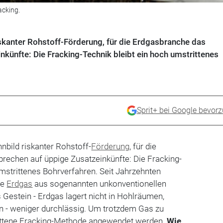
acking.
 riskanter Rohstoff-Förderung, für die Erdgasbranche das
künfte: Die Fracking-Technik bleibt ein hoch umstrittenes
Sprit+ bei Google bevor
innbild riskanter Rohstoff-
Förderung
, für die
rechen auf üppige Zusatzeinkünfte: Die Fracking-
umstrittenes Bohrverfahren. Seit Jahrzehnten
ne
Erdgas
aus sogenannten unkonventionellen
s Gestein - Erdgas lagert nicht in Hohlräumen,
n - weniger durchlässig. Um trotzdem Gas zu
rittene Fracking-Methode angewendet werden.
Wie