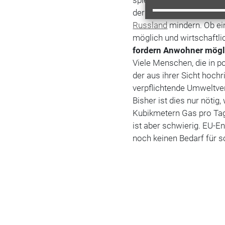
spielen - gleichzeitig g
der Fracking-Methode la
Russland
mindern. Ob ei
möglich und wirtschaftlic
fordern Anwohner mögl
Viele Menschen, die in p
der aus ihrer Sicht hoc
verpflichtende Umweltver
Bisher ist dies nur nötig
Kubikmetern Gas pro Tag
ist aber schwierig. EU-
noch keinen Bedarf für 