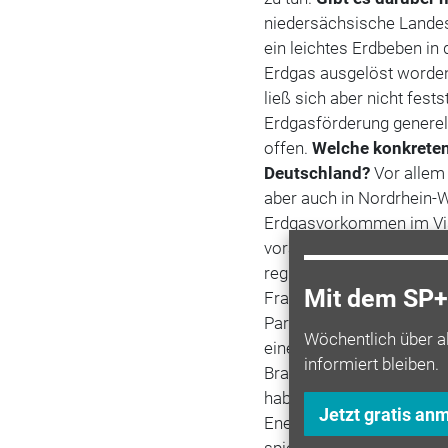
niedersächsische Landes
ein leichtes Erdbeben in
Erdgas ausgelöst worde
ließ sich aber nicht fest
Erdgasförderung generell
offen.
Welche konkreten
Deutschland?
Vor allem
aber auch in Nordrhein-W
Erdgasvorkommen im Vis
vorangeschritten. Die 
regional zuständigen B
Mit dem SP+ 
Fracking misstrauisch 
Parlamente wurde Kritik 
Wöchentlich über a
eine Aussetzung.
Was si
informiert bleiben.
Branche gibt an, auch d
haben. Erdgas müsse al
Jetzt gratis an
Energieträger auf dem W