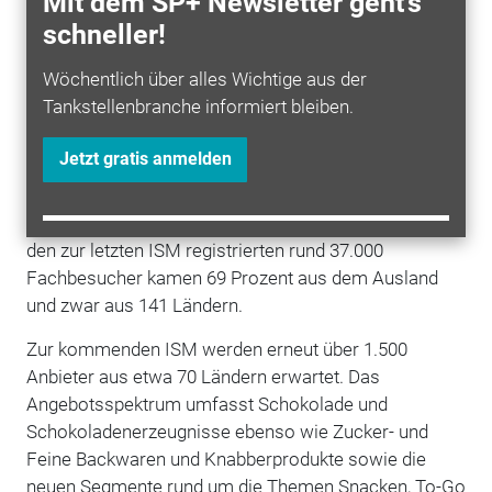
Mit dem SP+ Newsletter geht's
Croissants, Madeleines, feinste Butterkekse, Brioche,
schneller!
Blätterteig und Macarons.
Wöchentlich über alles Wichtige aus der
Mit rund 90 Ausstellern gehört Frankreich traditionell
Tankstellenbranche informiert bleiben.
zu den fünf größten Länderbeteiligungen der ISM. Der
Auslandsanteil ist bei den ISM-Ausstellern generell
Jetzt gratis anmelden
sehr hoch ebenso wie der Anteil ausländischer
Fachbesucher. So werden 2016 wieder rund 85
Prozent der Anbieter aus dem
Ausland
kommen. Von
den zur letzten ISM registrierten rund 37.000
Fachbesucher kamen 69 Prozent aus dem Ausland
und zwar aus 141 Ländern.
Zur kommenden ISM werden erneut über 1.500
Anbieter aus etwa 70 Ländern erwartet. Das
Angebotsspektrum umfasst Schokolade und
Schokoladenerzeugnisse ebenso wie Zucker- und
Feine Backwaren und Knabberprodukte sowie die
neuen Segmente rund um die Themen Snacken, To-Go