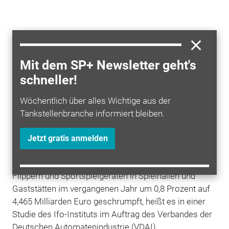
Mit dem SP+ Newsletter geht's
schneller!
Wöchentlich über alles Wichtige aus der
Tankstellenbranche informiert bleiben.
Die Bundesbürger haben 2013 einer
Studie
zufolge
Jetzt gratis anmelden
weniger Geld an Spielautomaten ausgegeben.
Insgesamt sei der
Umsatz
mit Geldspielgeräten,
Flippern und Sportspielgeräten in Spielhallen und
Gaststätten im vergangenen Jahr um 0,8 Prozent auf
4,465 Milliarden Euro geschrumpft, heißt es in einer
Studie des Ifo-Instituts im Auftrag des Verbandes der
Deutschen Automatenindustrie (VDAI).