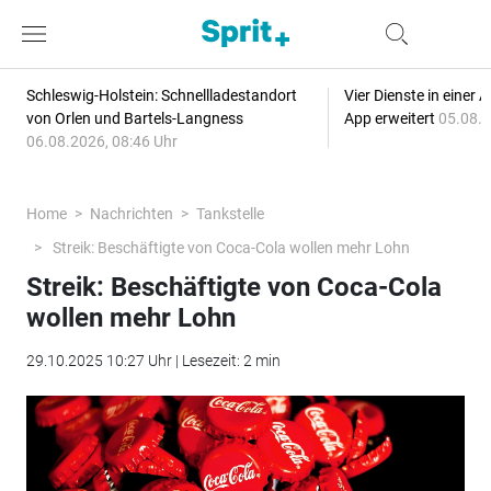
Schleswig-Holstein: Schnellladestandort
Vier Dienste in eine
von Orlen und Bartels-Langness
App erweitert
05.08.2
06.08.2026, 08:46 Uhr
Home
Nachrichten
Tankstelle
Streik: Beschäftigte von Coca-Cola wollen mehr Lohn
Streik: Beschäftigte von Coca-Cola
wollen mehr Lohn
29.10.2025 10:27 Uhr | Lesezeit: 2 min