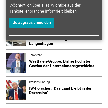
Wöchentlich über alles Wichtige aus der
Tankstellenbranche informiert bleiben.
Mehr zum Thema entdecken
Jetzt gratis anmelden
Tabak und Tabakersatz
Verkauf oder Schließung: Imperial
Brands plant Rückzug vom Standort
Langenhagen
Tankstelle
Westfalen-Gruppe: Bisher höchster
Gewinn der Unternehmensgeschichte
Betriebsführung
IW-Forscher: "Das Land bleibt in der
Rezession"