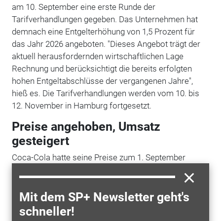
am 10. September eine erste Runde der
Tarifverhandlungen gegeben. Das Unternehmen hat
demnach eine Entgelterhöhung von 1,5 Prozent für
das Jahr 2026 angeboten. "Dieses Angebot trägt der
aktuell herausfordernden wirtschaftlichen Lage
Rechnung und berücksichtigt die bereits erfolgten
hohen Entgeltabschlüsse der vergangenen Jahre",
hieß es. Die Tarifverhandlungen werden vom 10. bis
12. November in Hamburg fortgesetzt.
Preise angehoben, Umsatz
gesteigert
Coca-Cola hatte seine Preise zum 1. September
erneut angehoben. Im dritten Quartal stieg der
weltweite
Umsatz
im Jahresvergleich um fünf
Prozent. Unterm Strich verdiente der Konzern mit
Mit dem SP+ Newsletter geht's
knapp 3,7 Milliarden Dollar rund 30 Prozent mehr als
schneller!
ein Jahr zuvor.