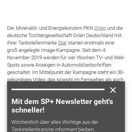
Der Mineralöl- und Energiekonzern PKN
Orlen
und die
deutsche Tochtergesellschaft Orlen Deutschland mit
ihrer Tankstellenmarke
Star
starten erstmals eine
groß angelegte Image-Kampagne. Seit dem 4.
November 2019 werden für vier Wochen TV- und Web-
Spots sowie Anzeigen in Automobilzeitschriften
geschaltet. Im Mittelpunkt der Kampagne steht ein 30-
sekündiges Video, das sowohl im Fernsehen als auch
über Online-Kanäle wie Youtube zu sehen ist. Die
Kernbotschaft lautet: „Zusammen treiben wir die
Mit dem SP+ Newsletter geht's
Zukunft voran“. Seine Motive vereinen die
schneller!
Verantwortung, die ein Mineralölkonzern für künftige
Generationen trägt mit der Faszination von
Innovation
Wöchentlich über alles Wichtige aus der
und Geschwindigkeit, heißt es in einer
Tankstellenbranche informiert bleiben.
Pressemitteilung.