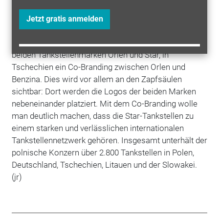
Die Kampagne ist gleichzeitig auch der Startschuss zu
Jetzt gratis anmelden
einer internationalen Markenstrategie von PKN Orlen.
In Deutschland gibt es künftig ein Co-Branding der
beiden Tankstellenmarken Orlen und Star, in
Tschechien ein Co-Branding zwischen Orlen und
Benzina. Dies wird vor allem an den Zapfsäulen
sichtbar: Dort werden die Logos der beiden Marken
nebeneinander platziert. Mit dem Co-Branding wolle
man deutlich machen, dass die Star-Tankstellen zu
einem starken und verlässlichen internationalen
Tankstellennetzwerk gehören. Insgesamt unterhält der
polnische Konzern über 2.800 Tankstellen in Polen,
Deutschland, Tschechien, Litauen und der Slowakei.
(jr)