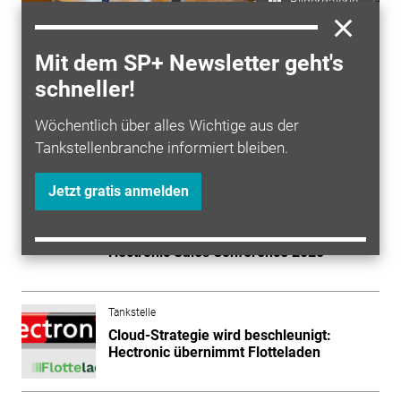
Bildergalerie
Mit dem SP+ Newsletter geht's
ZUR BILDERGALERIE
schneller!
Wöchentlich über alles Wichtige aus der
Tankstellenbranche informiert bleiben.
Mehr zum Thema entdecken
Jetzt gratis anmelden
Tankstelle
Die Zukunft der Mobilitätsinfrastruktur:
Hectronic Sales Conference 2025
Tankstelle
Cloud-Strategie wird beschleunigt:
Hectronic übernimmt Flotteladen