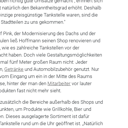
ben richtig gute Umsätze gemacht“, erinnert sich
 natürlich den Bekanntheitsgrad erhöht. Deshalb
inzige preisgünstige Tankstelle waren, sind die
 Stadtteilen zu uns gekommen."
 Pink, der Modernisierung des Dachs und der
äulen ließ Hoffmann seinen Shop renovieren und
 wie es zahlreiche Tankstellen vor der
ht haben. Doch viele Gestaltungsmöglichkeiten
f mal fünf Meter großen Raum nicht: Jeder
en,
Getränke
und Automobilzubehör genutzt. Nur
 vom Eingang um ein in der Mitte des Raums
sse, hinter der man den
Mitarbeiter
vor lauter
dukten fast nicht mehr sieht.
zusätzlich die Bereiche außerhalb des Shops und
nkten, um Produkte wie Grillkohle, Bier und
en. Dieses ausgelagerte Sortiment ist dafür
Tankstelle rund um die Uhr geöffnet ist. „Natürlich