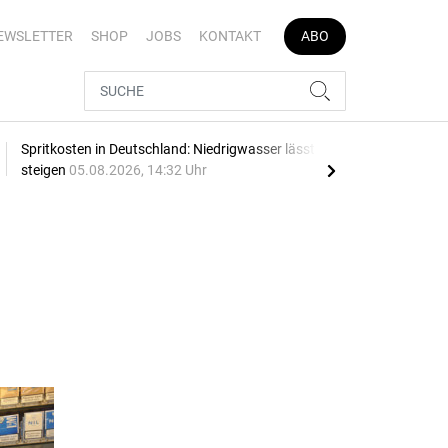
EWSLETTER
SHOP
JOBS
KONTAKT
ABO
Spritkosten in Deutschland: Niedrigwasser lässt Preise
Date
steigen
05.08.2026, 14:32 Uhr
Pro