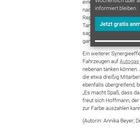
Wöchentlich über a
eine
Werkstatt
. Hier kön
informiert bleiben.
nachschauen lassen, ihr
Reparaturen vorbeibringe
Jetzt gratis an
Tankstelle: „Eigentlich h
sagen nur: ‚Ich gehe zur
ganze Unternehmen“, erz
Ein weiterer Synergieeff
Fahrzeugen auf
Autogas
nebenan tanken können. 
die etwa dreißig Mitarbe
ebenfalls übergreifend, b
„Es macht Spaß, dass das 
freut sich Hoffmann, der
zur Farbe auszahlen kan
(Autorin: Annika Beyer; D