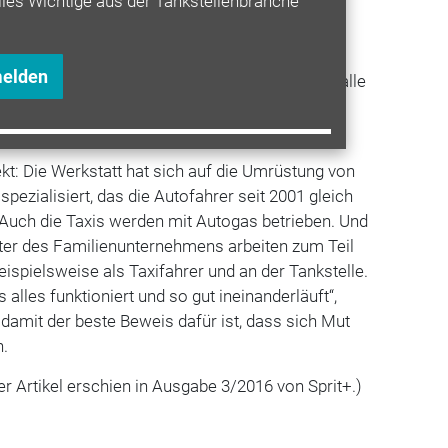
lles Wichtige aus der Tankstellenbranche
nen Autofahrer einfach nur kurz das
Öl
e
Reifen
einlagern oder ihre Autos für größere
n. Dabei hilft wieder der auffällige Name der
melden
eißt unsere Werkstatt HMH Autoreparatur, aber alle
 Pink Tank‘. Der Name steht inzwischen für das
ählt Hoffmann.
ekt: Die Werkstatt hat sich auf die Umrüstung von
spezialisiert, das die Autofahrer seit 2001 gleich
Auch die Taxis werden mit Autogas betrieben. Und
iter des Familienunternehmens arbeiten zum Teil
eispielsweise als Taxifahrer und an der Tankstelle.
alles funktioniert und so gut ineinanderläuft“,
 damit der beste Beweis dafür ist, dass sich Mut
n.
er Artikel erschien in Ausgabe 3/2016 von Sprit+.)