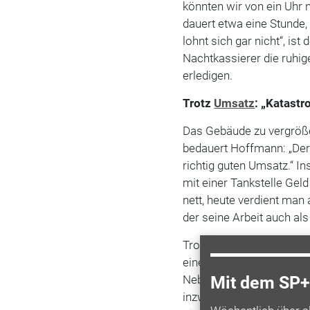
könnten wir von ein Uhr 
dauert etwa eine Stunde
lohnt sich gar nicht“, is
Nachtkassierer die ruhig
erledigen.
Trotz
Umsatz
: „Katast
Das Gebäude zu vergröße
bedauert Hoffmann: „Der 
richtig guten Umsatz.“ 
mit einer Tankstelle Gel
nett, heute verdient man
der seine Arbeit auch al
Trotzdem würde Hoffmann
einen entscheidenden Vor
Neben der Tankstelle un
Mit dem SP+ 
inzwischen Hoffmanns Soh