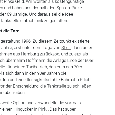
 Pinke Geld. Wir wollten als kostengünstige
en und haben uns deshalb den Spruch ‚Pinke
t der 69-Jährige. Und daraus sei die Idee
Tankstelle einfach pink zu gestalten.
t die Tore
estaltung 1996. Zu diesem Zeitpunkt existierte
ig Jahre, erst unter dem Logo von
Shell
, dann unter
rnehmen aus Hamburg zurückzog, und zuletzt als
ßlich übernahm Hoffmann die Anlage Ende der 80er
lle für seinen Taxibetrieb, den er in den 70er
Als sich dann in den 90er Jahren die
ten und eine flüssigkeitsdichte Fahrbahn Pflicht
r der Entscheidung, die Tankstelle zu schließen
erzubetreiben.
e zweite Option und verwandelte die vormals
n einen Hingucker in Pink. „Das hat super