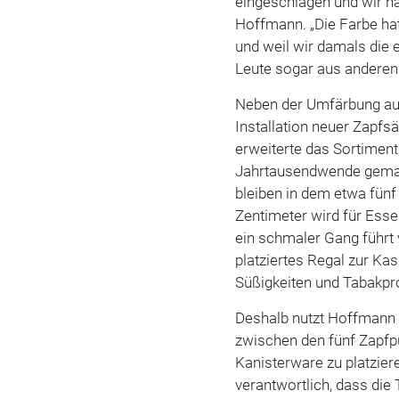
eingeschlagen und wir ha
Hoffmann. „Die Farbe hat
und weil wir damals die e
Leute sogar aus anderen
Neben der Umfärbung auf
Installation neuer Zapfs
erweiterte das Sortiment,
Jahrtausendwende gemac
bleiben in dem etwa fün
Zentimeter wird für Ess
ein schmaler Gang führt
platziertes Regal zur Ka
Süßigkeiten und Tabakpro
Deshalb nutzt Hoffmann 
zwischen den fünf Zapfpu
Kanisterware zu platzier
verantwortlich, dass die 