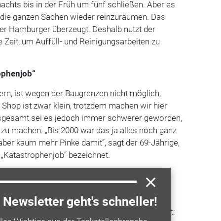
nachts bis in der Früh um fünf schließen. Aber es
, die ganzen Sachen wieder reinzuräumen. Das
t der Hamburger überzeugt. Deshalb nutzt der
e Zeit, um Auffüll- und Reinigungsarbeiten zu
rophenjob“
rn, ist wegen der Baugrenzen nicht möglich,
Shop ist zwar klein, trotzdem machen wir hier
Insgesamt sei es jedoch immer schwerer geworden,
d zu machen. „Bis 2000 war das ja alles noch ganz
 aber kaum mehr Pinke damit“, sagt der 69-Jährige,
s „Katastrophenjob“ bezeichnet.
 den Schritt noch einmal gehen, denn er hat
teil im Vergleich zu vielen anderen Betreibern:
d dem Taxibetrieb mit etwa 30 Fahrzeugen, den
Newsletter geht's schneller!
n leitet, hat er ein drittes Standbein aufgebaut: