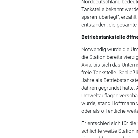
Norddeutschland bedeutet
Tankstelle bekannt werd
sparen‘ überlegt“, erzähl
entstanden, die gesamte 
Betriebstankstelle öffne
Notwendig wurde die Umg
die Station bereits vierz
Avia
, bis sich das Unte
freie Tankstelle. Schlie
Jahre als Betriebstankste
Jahren gegründet hatte. 
Umweltauflagen verschärf
wurde, stand Hoffmann vo
oder als öffentliche weit
Er entschied sich für di
schlichte weiße Station i