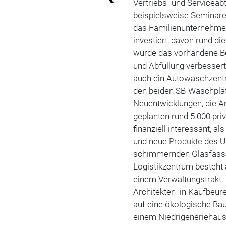
Vertriebs- und Servicea
beispielsweise Seminare
das Familienunternehmen 
investiert, davon rund di
wurde das vorhandene Bet
und Abfüllung verbesser
auch ein Autowaschzentr
den beiden SB-Waschplätz
Neuentwicklungen, die A
geplanten rund 5.000 pr
finanziell interessant, al
und neue
Produkte
des U
schimmernden Glasfassa
Logistikzentrum besteht
einem Verwaltungstrakt. 
Architekten" in Kaufbeur
auf eine ökologische Ba
einem Niedrigeneriehaus