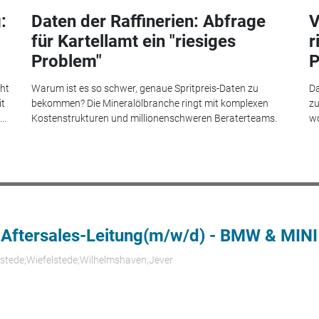
:
Daten der Raffinerien: Abfrage
V
für Kartellamt ein "riesiges
r
Problem"
P
eht
Warum ist es so schwer, genaue Spritpreis-Daten zu
Da
it
bekommen? Die Mineralölbranche ringt mit komplexen
zu
..
Kostenstrukturen und millionenschweren Beraterteams.
wo
 Aftersales-Leitung(m/w/d) - BMW & MINI
rstede;Wiefelstede;Wilhelmshaven;Jever