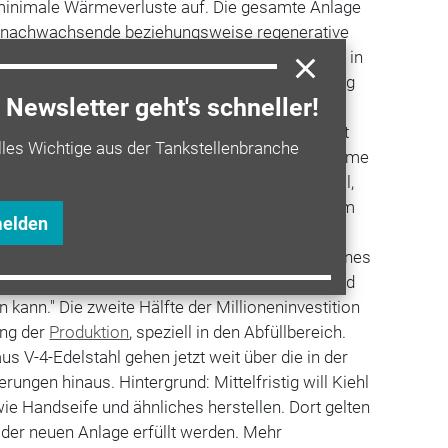
inimale Wärmeverluste auf. Die gesamte Anlage
r nachwachsende beziehungsweise regenerative
en. Zwei Wärmepumpen mit 19 Erdwärmesonden in
 Herzstück der Anlage. Dazu kommt eine Heizung
Newsletter geht's schneller!
schnitzel. Die Wärmeübertragung erfolgt im
ernaktivierung (Klimadecke), die im Winter heizt
lles Wichtige aus der Tankstellenbranche
durch wird keine Klimaanlage benötigt; die Räume
d Celsius temperiert. "
Öl
oder Gas ist zu wertvoll,
n sollte", erklärt Senior Johannes Kiehl. Mit dem
melden
on seinem Sohn Johannes Peter Kiehl forciert
milienunternehmen auch vorbildhaft sein. Johannes
ändler müssen zeigen, dass man wirtschaftlich und
 kann." Die zweite Hälfte der Millioneninvestition
ung der
Produktion
, speziell in den Abfüllbereich.
us V-4-Edelstahl gehen jetzt weit über die in der
ungen hinaus. Hintergrund: Mittelfristig will Kiehl
e Handseife und ähnliches herstellen. Dort gelten
der neuen Anlage erfüllt werden. Mehr