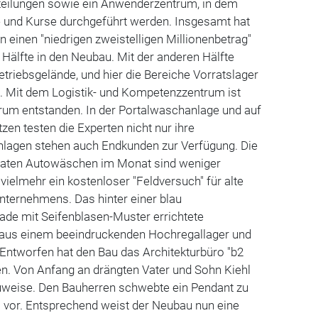
bteilungen sowie ein Anwenderzentrum, in dem
 und Kurse durchgeführt werden. Insgesamt hat
einen "niedrigen zweistelligen Millionenbetrag"
e Hälfte in den Neubau. Mit der anderen Hälfte
riebsgelände, und hier die Bereiche Vorratslager
t. Mit dem Logistik- und Kompetenzzentrum ist
um entstanden. In der Portalwaschanlage und auf
en testen die Experten nicht nur ihre
nlagen stehen auch Endkunden zur Verfügung. Die
ivaten Autowäschen im Monat sind weniger
s vielmehr ein kostenloser "Feldversuch" für alte
nternehmens. Das hinter einer blau
de mit Seifenblasen-Muster errichtete
 aus einem beeindruckenden Hochregallager und
Entworfen hat den Bau das Architekturbüro "b2
en. Von Anfang an drängten Vater und Sohn Kiehl
uweise. Den Bauherren schwebte ein Pendant zu
 vor. Entsprechend weist der Neubau nun eine