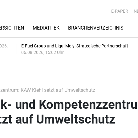
E-PAPER
N
RSICHTEN
MEDIATHEK
BRANCHENVERZEICHNIS
026,
E-Fuel Group und Liqui Moly: Strategische Partnerschaft
06.08.2026, 15:02 Uhr
zentrum: KAW Kiehl setzt auf Umweltschutz
ik- und Kompetenzzentr
tzt auf Umweltschutz