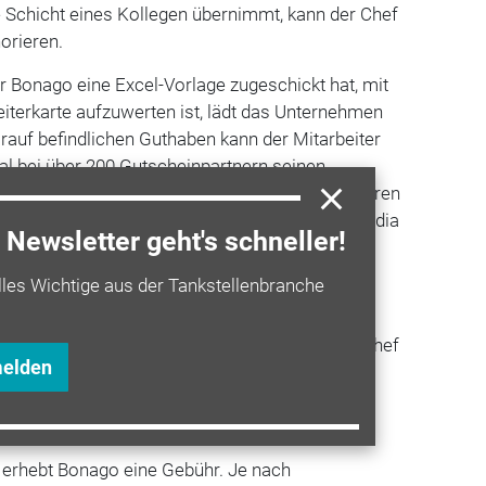
die Schicht eines Kollegen übernimmt, kann der Chef
orieren.
 Bonago eine Excel-Vorlage zugeschickt hat, mit
beiterkarte aufzuwerten ist, lädt das Unternehmen
arauf befindlichen Guthaben kann der Mitarbeiter
al bei über 200 Gutscheinpartnern seinen
 er im Übrigen auch über Monate hinweg ansparen
hören beispielsweise Ikea, Tchibo, Douglas, Media
Newsletter geht's schneller!
lles Wichtige aus der Tankstellenbranche
, wiederaufladbaren Mitarbeiter-Cards empfiehlt
sgröße von 20 Mitarbeitern. Für
inerer Besetzung gibt es eine Alternative: Der Chef
melden
iencodes, sogenannte Mitarbeiter-Bons, ordern
 aushändigen, wenn sie eine besondere Leistung
erhebt Bonago eine Gebühr. Je nach