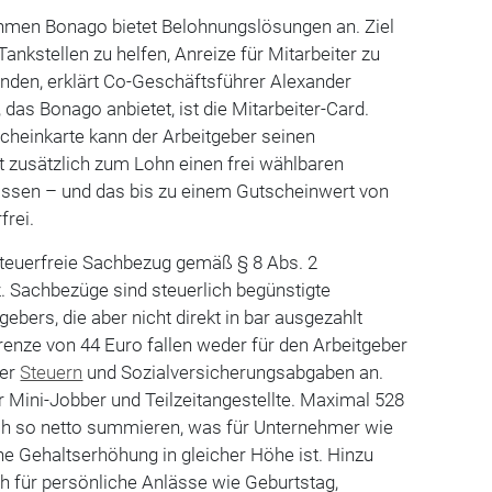
men Bonago bietet Belohnungslösungen an. Ziel
ankstellen zu helfen, Anreize für Mitarbeiter zu
inden, erklärt Co-Geschäftsführer Alexander
 das Bonago anbietet, ist die Mitarbeiter-Card.
cheinkarte kann der Arbeitgeber seinen
 zusätzlich zum Lohn einen frei wählbaren
ssen – und das bis zu einem Gutscheinwert von
frei.
teuerfreie Sachbezug gemäß § 8 Abs. 2
Sachbezüge sind steuerlich begünstigte
bers, die aber nicht direkt in bar ausgezahlt
renze von 44 Euro fallen weder für den Arbeitgeber
mer
Steuern
und Sozialversicherungsabgaben an.
ür Mini-Jobber und Teilzeitangestellte. Maximal 528
ch so netto summieren, was für Unternehmer wie
ine Gehaltserhöhung in gleicher Höhe ist. Hinzu
h für persönliche Anlässe wie Geburtstag,