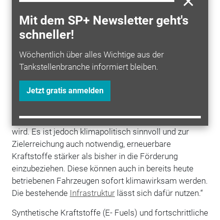
den Kosten der CO2-Regulierung der EU ab 2021
für Pkw mit
Verbrennungsmotor
Mit dem SP+ Newsletter geht's
der Anrechnungsmöglichkeit von E-Autos auf die
schneller!
gesetzliche Treibhausgasminderungsquote von
Kraftstoffen
Wöchentlich über alles Wichtige aus der
der von 0,5 auf 0,25 Prozent verminderten
Tankstellenbranche informiert bleiben.
Dienstwagenbesteuerung für E-Autos.
Jetzt gratis anmelden
MWV-Hauptgeschäftsführer Christian Küchen:
„Verständlich ist, dass Elektromobilität als ein
Baustein für den Klimaschutz im Verkehr gefördert
wird. Es ist jedoch klimapolitisch sinnvoll und zur
Zielerreichung auch notwendig, erneuerbare
Kraftstoffe stärker als bisher in die Förderung
einzubeziehen. Diese können auch in bereits heute
betriebenen Fahrzeugen sofort klimawirksam werden.
Die bestehende
Infrastruktur
lässt sich dafür nutzen.“
Synthetische Kraftstoffe (E- Fuels) und fortschrittliche