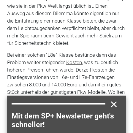
wie sie in der Pkw-Welt längst üblich ist. Einen
Ausweg aus diesem Dilemma könnte eigentlich nur
die Einführung einer neuen Klasse bieten, die zwar
dem Leichtbaugedanken verpflichtet bleibt, aber durch
mehr Spielraum beim Gewicht auch mehr Spielraum
für Sicherheitstechnik bietet.
Bei einer solchen "L8e"-Klasse bestünde dann das
Problem weiter steigender
Kosten
, was zu deutlich
höheren Preisen führen würde. Derzeit kosten die
Einstiegsversionen von L6e- und L7e-Fahrzeugen
zwischen 8.000 und 14.000 Euro und damit ein gutes
Stück unterhalb der günstigsten Pkw-Modelle. Wollten
die Leichtfahrzeuge sicherheitstechnisch mit den Pkw
mithalten, müssten sie vermutlich auch preislich in
Pkw-Regionen vorstoßen. Dann wären sie allenfalls
Mit dem SP+ Newsletter geht's
eine preiswerte, aber finanziell nicht mehr wirklich
schneller!
attraktive Alternative zum klassischen Pkw.