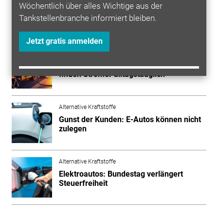
Wöchentlich über alles Wichtige aus der
Tankstellenbranche informiert bleiben.
Mehr zum Thema entdecken
Jetzt gratis anmelden
Alternative Kraftstoffe
Umfrage: Acht von zehn E-Autofahrern
finden Stromer alltagstauglich
Alternative Kraftstoffe
Gunst der Kunden: E-Autos können nicht
zulegen
Alternative Kraftstoffe
Elektroautos: Bundestag verlängert
Steuerfreiheit