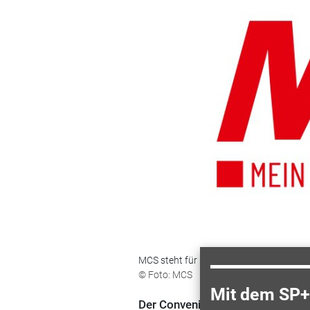
MCS steht für "Marketing und Convenien
© Foto: MCS
Mit dem SP+ 
Der Convenience-Experte bietet 