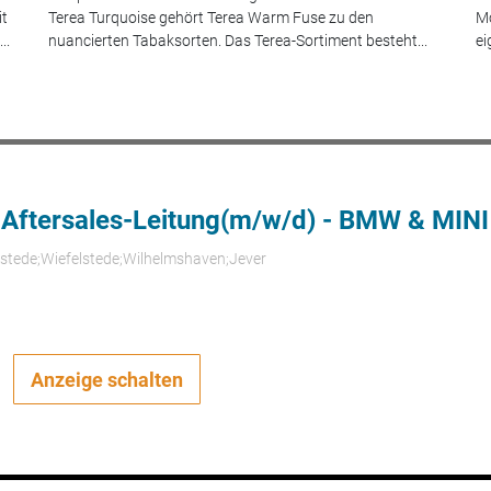
it
Terea Turquoise gehört Terea Warm Fuse zu den
Mo
..
nuancierten Tabaksorten. Das Terea-Sortiment besteht...
ei
 Aftersales-Leitung(m/w/d) - BMW & MINI
rstede;Wiefelstede;Wilhelmshaven;Jever
Anzeige schalten