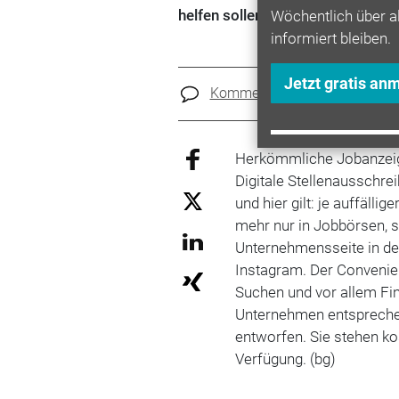
helfen sollen.
Wöchentlich über a
informiert bleiben.
Jetzt gratis an
Kommentare
Teilen
Herkömmliche Jobanzeige
Digitale Stellenausschr
und hier gilt: je auffälli
mehr nur in Jobbörsen, so
Unternehmensseite in de
Instagram. Der Conveni
Suchen und vor allem Fi
Unternehmen entsprechen
entworfen. Sie stehen k
Verfügung. (bg)