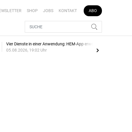
EWSLETTER
SHOP
JOBS
KONTAKT
ABO
Vier Dienste in einer Anwendung: HEM-App erweitert
E-Au
05.08.2026, 19:02 Uhr
05.0