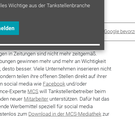
lles Wichtige aus der Tankstellenbranche
melden
Sprit+ bei Google bevor
n in Zeitungen sind nicht mehr zeitgemäß.
eibungen gewinnen mehr und mehr an Wichtigkeit
ger, desto besser. Viele Unternehmen inserieren nicht
ndern teilen ihre offenen Stellen direkt auf ihrer
n social media wie
Facebook
und/oder
ence-Experte
MCS
will Tankstellenbetreiber beim
nden neuer
Mitarbeiter
unterstützen. Dafür hat das
de Werbemittel speziell für social media
ostenlos zum
Download in der MCS-Mediathek
zur