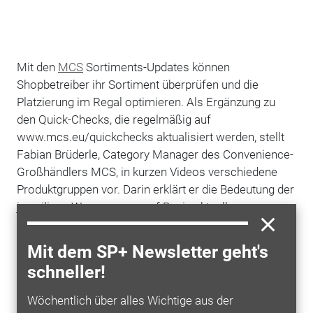
Mit den
MCS
Sortiments-Updates können
Shopbetreiber ihr Sortiment überprüfen und die
Platzierung im Regal optimieren. Als Ergänzung zu
den Quick-Checks, die regelmäßig auf
www.mcs.eu/quickchecks aktualisiert werden, stellt
Fabian Brüderle, Category Manager des Convenience-
Großhändlers MCS, in kurzen Videos verschiedene
Produktgruppen vor. Darin erklärt er die Bedeutung der
jeweiligen Warengruppe auf Basis aktueller
Marktforschungszahlen, nennt allgemeine Infos und
aktuelle Trends. Mit Hilfe eines Planogramms wird
Mit dem SP+ Newsletter geht's
außerdem die richtige Platzierung im Regal gezeigt.
schneller!
Dabei werden natürlich auch regionale
Produkte
berücksichtigt. Die MCS Sortiments-Updates können
Wöchentlich über alles Wichtige aus der
ganz einfach zum Beispiel auf dem
Smartphone