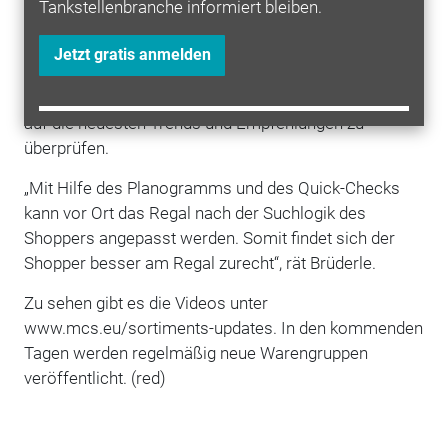
Tankstellenbranche informiert bleiben.
abgespielt werden, um sofort mit der Optimierung vor
Ort beginnen zu können. Vielleicht hat der ein oder
Jetzt gratis anmelden
andere gerade in der momentanen Situation etwas
mehr Zeit, sich seinem Sortiment zu widmen und es
auf die neuesten Trends und Empfehlungen zu
überprüfen.
„Mit Hilfe des Planogramms und des Quick-Checks
kann vor Ort das Regal nach der Suchlogik des
Shoppers angepasst werden. Somit findet sich der
Shopper besser am Regal zurecht“, rät Brüderle.
Zu sehen gibt es die Videos unter
www.mcs.eu/sortiments-updates. In den kommenden
Tagen werden regelmäßig neue Warengruppen
veröffentlicht. (red)