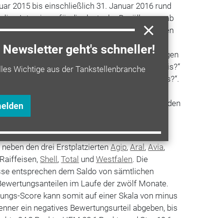
ar 2015 bis einschließlich 31. Januar 2016 rund
nline-Interviews für die deutsche Bevölkerung ab
 insgesamt über 700 Marken von ihren jeweiligen
as wahrgenommene Preis-Leistungsverhältnis
Newsletter geht's schneller!
n, wurden Umfrageteilnehmer mit folgenden Fragen
ke steht für ein gutes Preis-Leistungs-Verhältnis?“
lles Wichtige aus der Tankstellenbranche
t für ein schlechtes Preis-Leistungs-Verhältnis?“.
erläuterte den Teilnehmern, dass hierbei nicht
e als billig empfunden wird, sondern ob sie für den
melden
entsprechende Leistung bietet.
agung konnten im Tankstellenbereich 15 Marken
neben den drei Erstplatzierten
Agip
,
Aral
,
Avia
,
 Raiffeisen,
Shell
,
Total
und
Westfalen
. Die
isse entsprechen dem Saldo von sämtlichen
 Bewertungsanteilen im Laufe der zwölf Monate.
stungs-Score kann somit auf einer Skala von minus
enner ein negatives Bewertungsurteil abgeben, bis