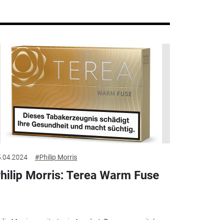
.04.2024
#Philip Morris
hilip Morris: Terea Warm Fuse