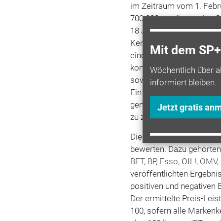
im Zeitraum vom 1. Febru
700.000 repräsentative O
18 Jahren durch und ließ
Kennern bewerten. Um d
Mit dem SP+ 
einer Marke zu ermittel
konfrontiert: „Welche Mar
Wöchentlich über a
sowie „Welche Marke steh
informiert bleiben.
Ein zusätzlicher Hinweis 
gemeint ist, ob eine Mark
Jetzt gratis an
zu zahlenden Preis eine 
Die Teilnehmer der Befr
bewerten. Dazu gehörten 
BFT
,
BP
,
Esso
, OIL!,
OMV
,
veröffentlichten Ergebn
positiven und negativen
Der ermittelte Preis-Lei
100, sofern alle Markenk