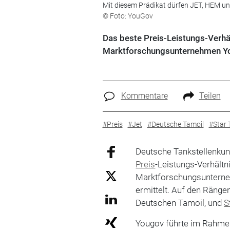
Mit diesem Prädikat dürfen JET, HEM und
© Foto: YouGov
Das beste Preis-Leistungs-Verhäl
Marktforschungsunternehmen Yo
Kommentare
Teilen
#Preis
#Jet
#Deutsche Tamoil
#Star 
Deutsche Tankstellenkun
Preis
-Leistungs-Verhältni
Marktforschungsunterne
ermittelt. Auf den Ränge
Deutschen Tamoil, und
S
Yougov führte im Rahme