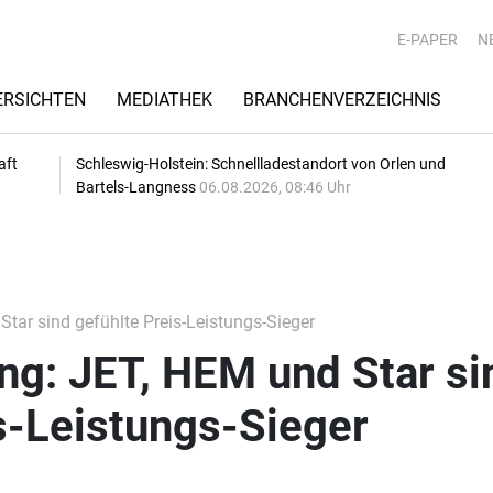
E-PAPER
N
RSICHTEN
MEDIATHEK
BRANCHENVERZEICHNIS
aft
Schleswig-Holstein: Schnellladestandort von Orlen und
Bartels-Langness
06.08.2026, 08:46 Uhr
tar sind gefühlte Preis-Leistungs-Sieger
ng: JET, HEM und Star si
s-Leistungs-Sieger