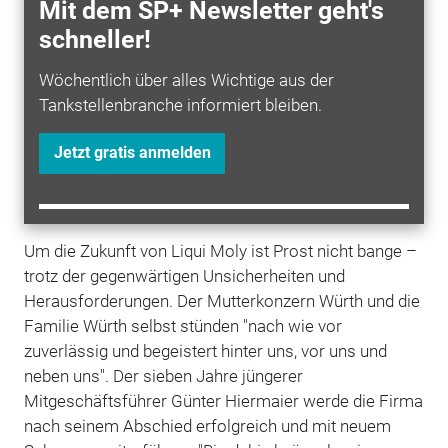
Mit dem SP+ Newsletter geht's
schneller!
Während der Corona-Krise produzierte Prost erneut
Schlagzeilen durch eine 1.500-Euro-Prämie für alle
Wöchentlich über alles Wichtige aus der
Mitarbeiter, den Verzicht auf sein eigenes Gehalt
Tankstellenbranche informiert bleiben.
sowie eine millionenschwere Marketingoffensive.
Dazu kritisierte er auch die Einstellung vieler
Jetzt gratis anmelden
Unternehmen, die während der Pandemie Kurzarbeit
anmeldeten und zugleich Dividenden an ihre Aktionäre
ausschütteten.
Um die Zukunft von Liqui Moly ist Prost nicht bange –
trotz der gegenwärtigen Unsicherheiten und
Herausforderungen. Der Mutterkonzern Würth und die
Familie Würth selbst stünden "nach wie vor
zuverlässig und begeistert hinter uns, vor uns und
neben uns". Der sieben Jahre jüngerer
Mitgeschäftsführer Günter Hiermaier werde die Firma
nach seinem Abschied erfolgreich und mit neuem