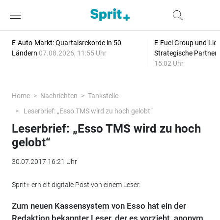
E-Auto-Markt: Quartalsrekorde in 50
E-Fuel Group und Liqu
Ländern
07.08.2026, 11:55 Uhr
Strategische Partner
15:02 Uhr
Home
Nachrichten
Tankstelle
Leserbrief: „Esso TMS wird zu hoch gelobt“
Leserbrief: „Esso TMS wird zu hoch
gelobt“
30.07.2017 16:21 Uhr
Sprit+ erhielt digitale Post von einem Leser.
Zum neuen Kassensystem von Esso hat ein der
Redaktion bekannter Leser, der es vorzieht, anonym