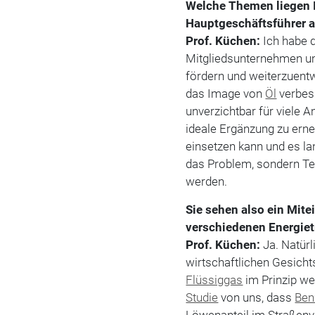
Welche Themen liegen 
Hauptgeschäftsführer 
Prof. Küchen:
Ich habe d
Mitgliedsunternehmen u
fördern und weiterzuent
das Image von
Öl
verbess
unverzichtbar für viele 
ideale Ergänzung zu erne
einsetzen kann und es lan
das Problem, sondern Tei
werden.
Sie sehen also ein Mite
verschiedenen Energiet
Prof. Küchen:
Ja. Natürl
wirtschaftlichen Gesich
Flüssiggas
im Prinzip we
Studie
von uns, dass
Ben
Löwenanteil im Straßenv