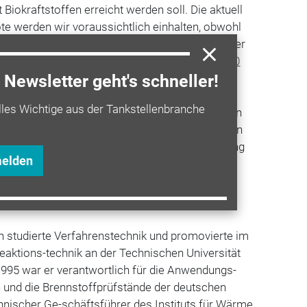
Biokraftstoffen erreicht werden soll. Die aktuell
te werden wir voraussichtlich einhalten, obwohl
e EU-Richtlinie mit drei Prozent verlangt. Die vier
entlich ambitionierter, zumal der Anteil von
E10
agniert. Die sechs Prozent ab 2020 sind mit den
Newsletter geht's schneller!
nen gar nicht erreichbar. Wir sehen der Nutzung
lles Wichtige aus der Tankstellenbranche
des Erfordernisses nach
Nachhaltigkeit
Grenzen
jede Konkurrenz von Tank und Teller vermieden
eitere Alternativen wie
Wasserstoff
in Erwägung
melden
ika Beyer.)
en studierte Verfahrenstechnik und promovierte im
aktions-technik an der Technischen Universität
1995 war er verantwortlich für die Anwendungs-
n und die Brennstoffprüfstände der deutschen
hnischer Ge-schäftsführer des Instituts für Wärme