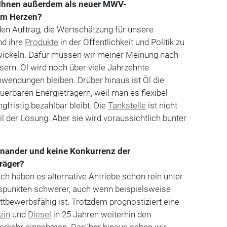
Ihnen außerdem als neuer MWV-
am Herzen?
en Auftrag, die Wertschätzung für unsere
nd ihre
Produkte
in der Öffentlichkeit und Politik zu
wickeln. Dafür müssen wir ­meiner Meinung nach
ern. Öl wird noch über viele Jahrzehnte
Anwendungen bleiben. Drüber hinaus ist Öl die
uerbaren Energieträgern, weil man es flexibel
gfristig bezahlbar bleibt. Die
Tankstelle
ist nicht
l der Lösung. Aber sie wird voraussichtlich bunter
inander und ­keine Konkurrenz der
räger?
ich haben es alternative Antriebe schon rein unter
tspunkten schwerer, auch wenn beispielsweise
ttbewerbsfähig ist. Trotzdem prognostiziert eine
zin
und
Diesel
in 25 Jahren weiterhin den
erkehr einnehmen. Darüber hinaus sehen wir