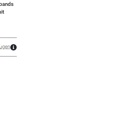
rbands
it
zugen