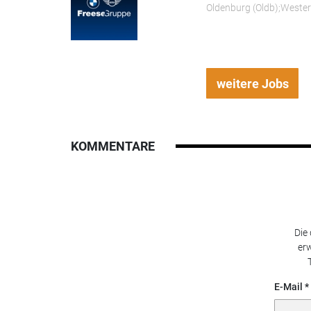
Oldenburg (Oldb);Weste
weitere Jobs
KOMMENTARE
Die
erw
E-Mail