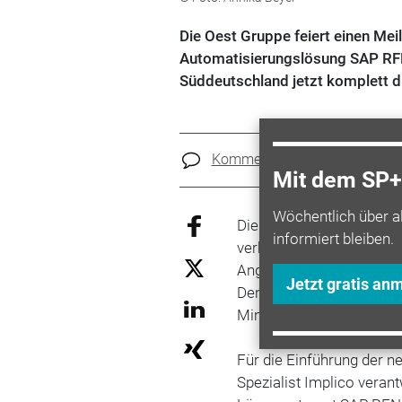
Die Oest Gruppe feiert einen Meil
Automatisierungslösung SAP RFNO
Süddeutschland jetzt komplett di
Kommentare
Teilen
Mit dem SP+ 
Wöchentlich über a
Die Folge: Transparente
informiert bleiben.
verbesserte Entscheidun
Angaben die interne IT-La
Jetzt gratis an
Denn neben dem Tankste
Mineralöl- und Maschin
Für die Einführung der 
Spezialist Implico verantw