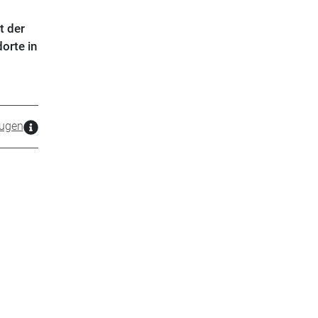
t der
orte in
zugen