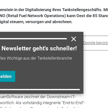
enstein in der Digitalisierung ihres Tankstellengeschäfts. Mi
 (Retail Fuel Network Operations) kann Oest die 85 Stand
gital steuern, versorgen und abrechnen.
Sprit+ bei Google bevor
Newsletter geht's schneller!
lles Wichtige aus der Tankstellenbranche
 Zahlen und damit optimierte Prozesse sowie
gsgrundlagen. Zusätzlich hat
Oest
laut eigenen
ndschaft mit dem Go-live weiter vereinheitlich.
melden
llennetz nutzen auch die unternehmenseigenen
enbauwerke leistungsstarke SAP-Systeme.
neuenSoftware zeichnet der Downstream-IT-
ortlich. Als vollständig integrierte "End-to-End"-