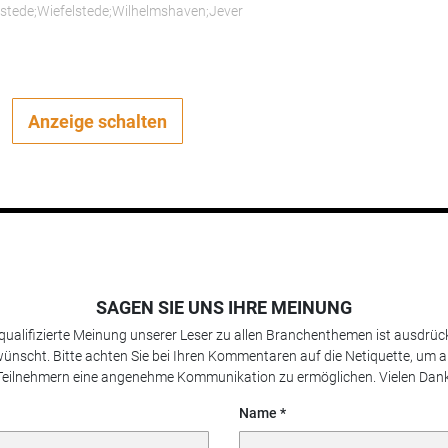
rstede;Wiefelstede;Wilhelmshaven;Jever
Anzeige schalten
SAGEN SIE UNS IHRE MEINUNG
 qualifizierte Meinung unserer Leser zu allen Branchenthemen ist ausdrück
ünscht. Bitte achten Sie bei Ihren Kommentaren auf die Netiquette, um a
Teilnehmern eine angenehme Kommunikation zu ermöglichen. Vielen Dank
Name