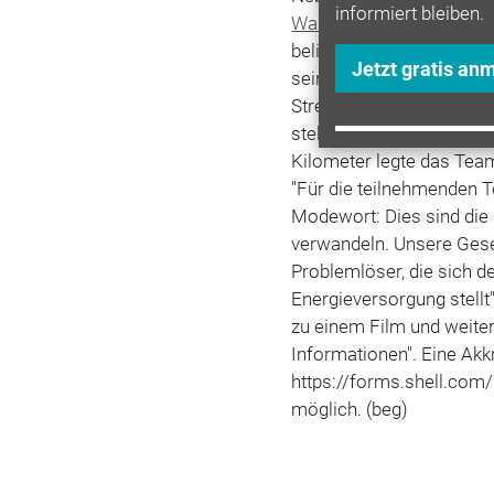
informiert bleiben.
Wasserstoff
und Solar z
beliebter und auch erfol
Jetzt gratis an
seinem Solarfahrzeug im
Strecke verbrauchte. In 
stellte ein wasserstoffg
Kilometer legte das Tea
"Für die teilnehmenden T
Modewort: Dies sind die I
verwandeln. Unsere Gesel
Problemlöser, die sich 
Energieversorgung stellt"
zu einem Film und weiter
Informationen". Eine Akkr
https://forms.shell.co
möglich. (beg)