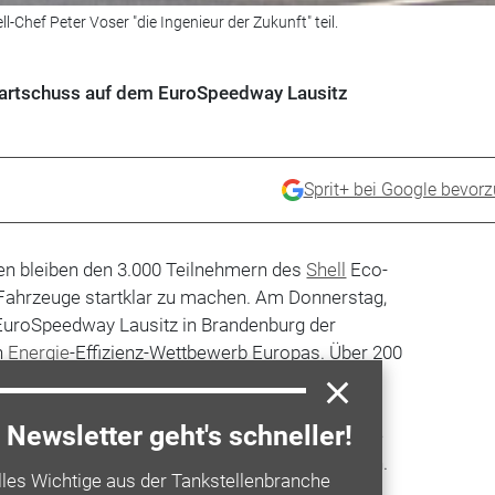
Chef Peter Voser "die Ingenieur der Zukunft" teil.
 Startschuss auf dem EuroSpeedway Lausitz
Sprit+ bei Google bevor
en bleiben den 3.000 Teilnehmern des
Shell
Eco-
Fahrzeuge startklar zu machen. Am Donnerstag,
 EuroSpeedway Lausitz in Brandenburg der
n
Energie
-Effizienz-Wettbewerb Europas. Über 200
s
Europa
und Afrika, darunter 24 Teams aus
it selbst konstruierten Fahrzeugen die
Newsletter geht's schneller!
it nur einem Liter
Kraftstoff
zurückzulegen. Die
 Der aktuelle Rekord liegt bei 3.836 Kilometern.
lles Wichtige aus der Tankstellenbranche
aftstoffen sind alternative Energien wie