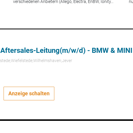
verschiedenen Anbietern (Allego, Electra, EnBW, Ionity...
nu
 Aftersales-Leitung(m/w/d) - BMW & MINI
rstede;Wiefelstede;Wilhelmshaven;Jever
Anzeige schalten