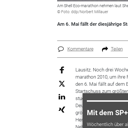
Am Shell Eco-marathon nehmen laut Shell-
© Foto: ddp/Norbert Millauer
Am 6. Mai fällt der diesjährige
Kommentare
Teilen
Lausitz. Noch drei Woch
marathon 2010, um ihre 
den 6. Mai fällt auf dem
Startschuss zum größte
studentische Teams au
Deutschland, versuchen m
Mit dem SP+ 
größtmögliche Strecke m
Herausforderung ist groß:
Wöchentlich über a
Neben konventionellen Kr