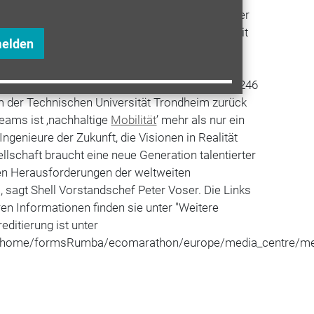
ugelassen.
Alternative Kraftstoffe
werden immer
greicher: Ein französisches Team produzierte mit
melden
 Jahr 2009 sogar mehr Energie als es auf der
der Kategorie der straßentauglichen Fahrzeuge
etriebenes Fahrzeug einen neuen Rekord auf: 1.246
m der Technischen Universität Trondheim zurück
eams ist ‚nachhaltige
Mobilität
’ mehr als nur ein
ngenieure der Zukunft, die Visionen in Realität
lschaft braucht eine neue Generation talentierter
den Herausforderungen der weltweiten
, sagt Shell Vorstandschef Peter Voser. Die Links
en Informationen finden sie unter "Weitere
editierung ist unter
m/home/formsRumba/ecomarathon/europe/media_centre/medi