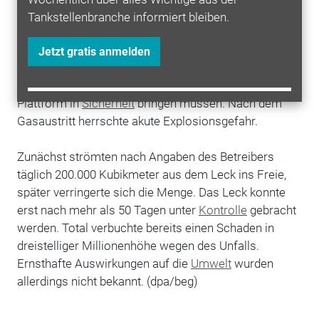
müssten neue Bohrungen durchgeführt werden, hieß
Tankstellenbranche informiert bleiben.
es.
Jetzt gratis anmelden
Wegen eines Gaslecks hatte Total am 25. März des
vergangenen Jahres 238 Arbeiter von der Elgin-
Plattform in
Sicherheit
bringen müssen. Nach dem
Gasaustritt herrschte akute Explosionsgefahr.
Zunächst strömten nach Angaben des Betreibers
täglich 200.000 Kubikmeter aus dem Leck ins Freie,
später verringerte sich die Menge. Das Leck konnte
erst nach mehr als 50 Tagen unter
Kontrolle
gebracht
werden. Total verbuchte bereits einen Schaden in
dreistelliger Millionenhöhe wegen des Unfalls.
Ernsthafte Auswirkungen auf die
Umwelt
wurden
allerdings nicht bekannt. (dpa/beg)