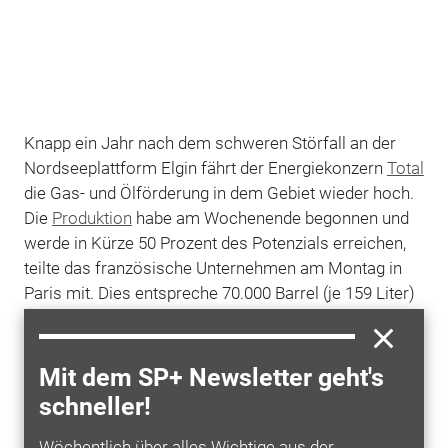
Knapp ein Jahr nach dem schweren Störfall an der
Nordseeplattform Elgin fährt der Energiekonzern
Total
die Gas- und Ölförderung in dem Gebiet wieder hoch.
Die
Produktion
habe am Wochenende begonnen und
werde in Kürze 50 Prozent des Potenzials erreichen,
teilte das französische Unternehmen am Montag in
Paris mit. Dies entspreche 70.000 Barrel (je 159 Liter)
Öläquivalent pro Tag.
Das ursprüngliche Produktionsniveau in dem rund 240
Mit dem SP+ Newsletter geht's
Kilometer östlich von Aberdeen gelegenen Gebiet
schneller!
Elgin/Franklin kann nach Angaben von Total
frühestens 2015 wieder erreicht werden. Dazu
Wöchentlich über alles Wichtige aus der