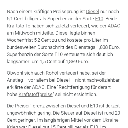
Nach einem kräftigen Preissprung ist
Diesel
nur noch
5,1 Cent billiger als Superbenzin der Sorte
E10
. Beide
Kraftstoffe haben sich zuletzt verteuert, wie der
ADAC
am Mittwoch mitteilte. Diesel legte binnen
Wochenfrist 5,2 Cent zu und kostete pro Liter im
bundesweiten Durchschnitt des Dienstags 1,838 Euro.
Superbenzin der Sorte E10 verteuerte sich deutlich
langsamer: um 1,5 Cent auf 1,889 Euro.
Obwohl sich auch Rohöl verteuert habe, sei der
Anstieg – vor allem bei Diesel – nicht nachvollziehbar,
erklärte der ADAC. Eine "Rechtfertigung für derart
hohe
Kraftstoffpreise
" sei nicht ersichtlich.
Die Preisdifferenz zwischen Diesel und E10 ist derzeit
ungewöhnlich gering. Die Steuer auf Diesel ist rund 20
Cent geringer. Im langjährigen Mittel vor dem
Ukraine-
Krieg
war Diesel gut 15 Cent billiger als E10. Im