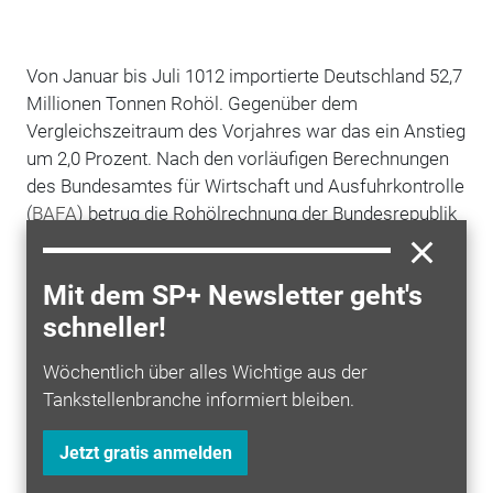
Von Januar bis Juli 1012 importierte Deutschland 52,7
Millionen Tonnen Rohöl. Gegenüber dem
Vergleichszeitraum des Vorjahres war das ein Anstieg
um 2,0 Prozent. Nach den vorläufigen Berechnungen
des Bundesamtes für Wirtschaft und Ausfuhrkontrolle
(
BAFA
) betrug die Rohölrechnung der Bundesrepublik
dafür 33,9 Milliarden Euro. Die wichtigsten der
insgesamt 32 Öl-Lieferländer Deutschlands
Mit dem SP+ Newsletter geht's
liefertenvon Januar bis Juli folgende Mengen:
schneller!
Wöchentlich über alles Wichtige aus der
Tankstellenbranche informiert bleiben.
Jetzt gratis anmelden