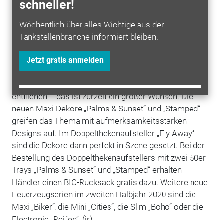
schneller!
Wöchentlich über alles Wichtige aus der
Tankstellenbranche informiert bleiben.
Von fernen Ländern, über PS-starke Leidenschaften,
bis zu süßen Hunden: BIC bietet attraktive
Jetzt gratis anmelden
Umsatzbringer für Tankstellen, Kioske und den
Tabakfachhandel. Einfach mal raus und dem Alltag
entfliehen – das ist zurzeit ein großer Wunsch. Die
neuen Maxi-Dekore „Palms & Sunset“ und „Stamped“
greifen das Thema mit aufmerksamkeitsstarken
Designs auf. Im Doppelthekenaufsteller „Fly Away“
sind die Dekore dann perfekt in Szene gesetzt. Bei der
Bestellung des Doppelthekenaufstellers mit zwei 50er-
Trays „Palms & Sunset“ und „Stamped“ erhalten
Händler einen BIC-Rucksack gratis dazu. Weitere neue
Feuerzeugserien im zweiten Halbjahr 2020 sind die
Maxi „Biker“, die Mini „Cities“, die Slim „Boho“ oder die
Electronic „Reifen“. (jr)