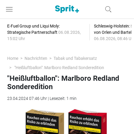
E-Fuel Group und Liqui Moly:
Schleswig-Holstein: S
Strategische Partnerschaft
06.08.2026,
von Orlen und Bartel
15:02 Uhr
06.08.2026, 08:46 Uh
Home
Nachrichten
Tabak und Tabakersatz
"Heißluftballon": Marlboro Redland Sonderedition
"Heißluftballon": Marlboro Redland
Sonderedition
23.04.2024 07:46 Uhr | Lesezeit: 1 min