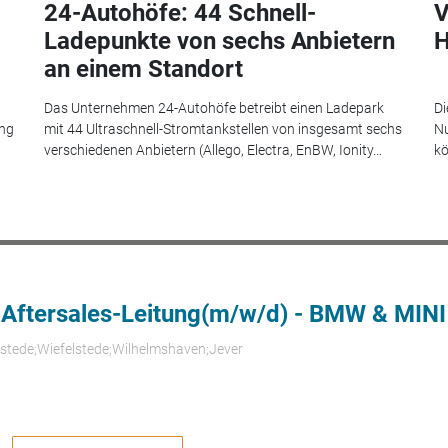
24-Autohöfe: 44 Schnell-
V
Ladepunkte von sechs Anbietern
H
an einem Standort
Das Unternehmen 24-Autohöfe betreibt einen Ladepark
Di
ung
mit 44 Ultraschnell-Stromtankstellen von insgesamt sechs
Nu
verschiedenen Anbietern (Allego, Electra, EnBW, Ionity...
kö
 Aftersales-Leitung(m/w/d) - BMW & MINI
rstede;Wiefelstede;Wilhelmshaven;Jever