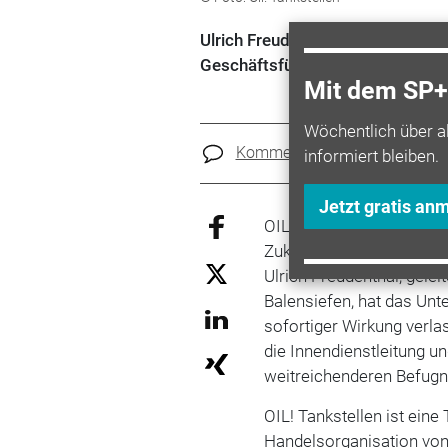
Ulrich Freudenthal wird künftig 
Geschäftsführer leiten.
Mit dem SP+ 
Wöchentlich über a
Kommentare
Teilen
informiert bleiben.
Jetzt gratis an
OIL! Tankstellen hat sein
Zukünftig wird das Unte
Ulrich Freudenthal, gelei
Balensiefen, hat das Un
sofortiger Wirkung verla
die Innendienstleitung u
weitreichenderen Befugn
OIL! Tankstellen ist ein
Handelsorganisation von