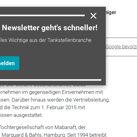
das Tochterunternehmen von Mabanaft als alleiniger
Newsletter geht's schneller!
lles Wichtige aus der Tankstellenbranche
Sprit+ bei Google bevor
melden
e bisherige Organisationsstruktur verändert.
rnehmen operativ von einem Geschäftsführer,
tet. Der weitere Geschäftsführer, Guido
ternehmen im gegenseitigen Einvernehmen mit
ssen. Darüber hinaus werden die Vertriebsleitung,
nd die Technik zum 1. Februar 2015 mit
issen ausgestattet.
e Tochtergesellschaft von Mabanaft, der
 Marquard & Bahls, Hamburg. Seit 1994 betreibt