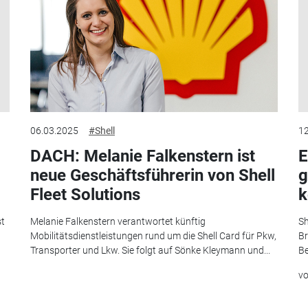
06.03.2025
#Shell
12
DACH: Melanie Falkenstern ist
E
neue Geschäftsführerin von Shell
g
Fleet Solutions
k
st
Melanie Falkenstern verantwortet künftig
Sh
Mobilitätsdienstleistungen rund um die Shell Card für Pkw,
Br
Transporter und Lkw. Sie folgt auf Sönke Kleymann und...
Be
v