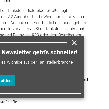
eignet.
hell
Tankstelle
Bielefelder Straße liegt
an der A2-Ausfahrt Rheda-Wiedenbrück sowie an
ert den Ausbau seines öffentlichen Ladeangebots
ndorte vor allem an Shell Tankstellen, aber auch
we
und Penny, bei
KFC
oder dem Betreiber von
vco
.
Newsletter geht's schneller!
a entdecken
lles Wichtige aus der Tankstellenbranche
 Kraftstoffe
adesäule in Betrieb genommen: Shell und
melden
o kooperieren
 Kraftstoffe