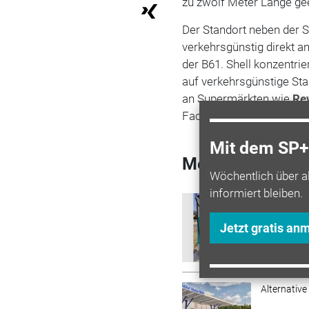
zu zwölf Meter Länge ge
Der Standort neben der S
verkehrsgünstig direkt 
der B61. Shell konzentri
auf verkehrsgünstige Sta
an Supermärkten wie
Re
Fachmarktzentren,
Rede
Mit dem SP+ 
Mehr zum Them
Wöchentlich über a
informiert bleiben.
Alternative
Erste L
Jetzt gratis an
Redevc
Alternative