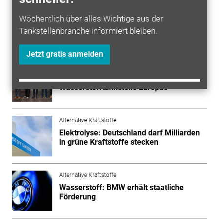
Brennstoffzellentechnologie für die HyDN.
Wöchentlich über alles Wichtige aus der
Tankstellenbranche informiert bleiben.
Mehr zum Thema entdecken
Jetzt gratis anmelden
Alternative Kraftstoffe
Düsseldorf: Leistungsstärkste
Wasserstofftankstelle Europas
Alternative Kraftstoffe
Elektrolyse: Deutschland darf Milliarden
in grüne Kraftstoffe stecken
Alternative Kraftstoffe
Wasserstoff: BMW erhält staatliche
Förderung