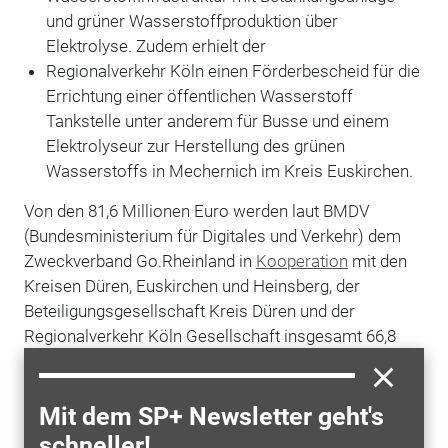
und grüner Wasserstoffproduktion über
Elektrolyse. Zudem erhielt der
Regionalverkehr Köln einen Förderbescheid für die
Errichtung einer öffentlichen Wasserstoff
Tankstelle unter anderem für Busse und einem
Elektrolyseur zur Herstellung des grünen
Wasserstoffs in Mechernich im Kreis Euskirchen.
Von den 81,6 Millionen Euro werden laut BMDV
(
Bundesministerium für Digitales und Verkehr)
dem
Zweckverband Go.Rheinland in
Kooperation
mit den
Kreisen Düren, Euskirchen und Heinsberg, der
Beteiligungsgesellschaft Kreis Düren und der
Regionalverkehr Köln Gesellschaft insgesamt 66,8
Millionen Euro über das Investitionsgesetz
Kohleregionen zur Verfügung gestellt. Hinzu kommen
14,8 Millionen Euro aus Mitteln des Nationalen
Mit dem SP+ Newsletter geht's
Innovationsprogramm Wasserstoff- und
schneller!