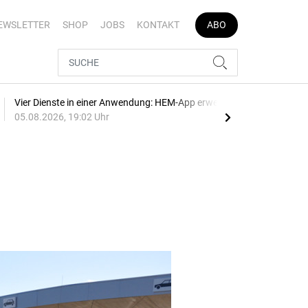
EWSLETTER
SHOP
JOBS
KONTAKT
ABO
Vier Dienste in einer Anwendung: HEM-App erweitert
E-Au
05.08.2026, 19:02 Uhr
05.0