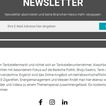
NEWSLETTER
Newsletter abonnieren und keine Branchen-News mehr verpassen.
 den Tankstellenmarkt und richtet sich an Tankstellenunternehmer, Waschb
hten mit besonderem Fokus auf die Bereiche Politik, Shop/Gastro, Tank-
henverzeichnis. Ergänzt wird das Online-Angebot um betriebswirtschaftlic
E-Zigaretten, Energiemanagement und Messen findet man hier ebenso wie
Bilder und Videos zu einem Themenspecial zusammengefasst. Ein kostenlos
ammen.