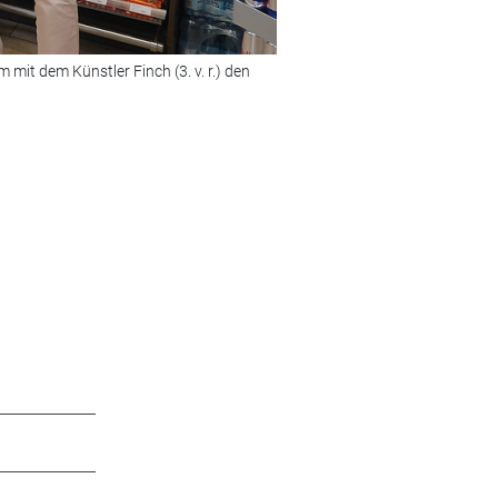
 mit dem Künstler Finch (3. v. r.) den
Bild 2 von 12:
Zwei Kundinnen wä
© Foto: Rico Thumser