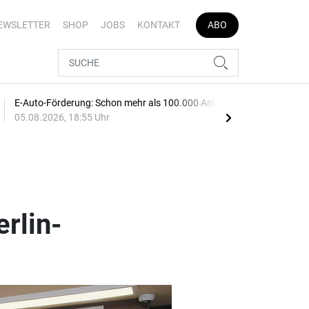
EWSLETTER
SHOP
JOBS
KONTAKT
ABO
E-Auto-Förderung: Schon mehr als 100.000 Anträge
Spri
05.08.2026, 18:55 Uhr
ste
rlin-