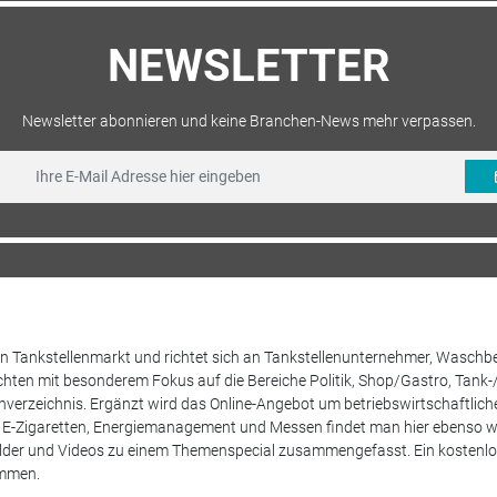
NEWSLETTER
Newsletter abonnieren und keine Branchen-News mehr verpassen.
 den Tankstellenmarkt und richtet sich an Tankstellenunternehmer, Waschb
hten mit besonderem Fokus auf die Bereiche Politik, Shop/Gastro, Tank-
henverzeichnis. Ergänzt wird das Online-Angebot um betriebswirtschaftlic
E-Zigaretten, Energiemanagement und Messen findet man hier ebenso wie
Bilder und Videos zu einem Themenspecial zusammengefasst. Ein kostenlos
ammen.