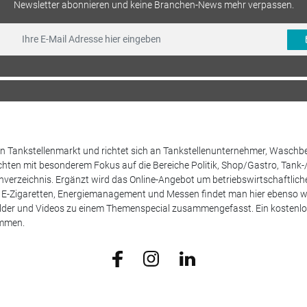
Newsletter abonnieren und keine Branchen-News mehr verpassen.
 den Tankstellenmarkt und richtet sich an Tankstellenunternehmer, Waschb
hten mit besonderem Fokus auf die Bereiche Politik, Shop/Gastro, Tank-
henverzeichnis. Ergänzt wird das Online-Angebot um betriebswirtschaftlic
E-Zigaretten, Energiemanagement und Messen findet man hier ebenso wie
Bilder und Videos zu einem Themenspecial zusammengefasst. Ein kostenlos
ammen.