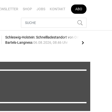
EWSLETTER
SHOP
JOBS
KONTAKT
ABO
Schleswig-Holstein: Schnellladestandort von Orlen und
Vier
Bartels-Langness
06.08.2026, 08:46 Uhr
05.0