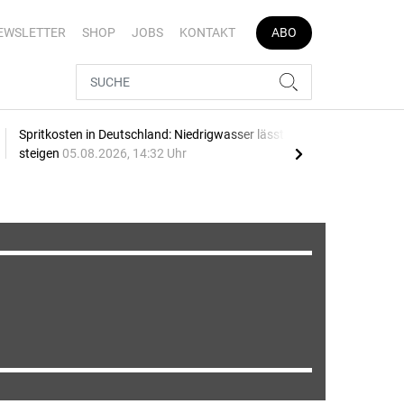
EWSLETTER
SHOP
JOBS
KONTAKT
ABO
Spritkosten in Deutschland: Niedrigwasser lässt Preise
Date
steigen
05.08.2026, 14:32 Uhr
Pro