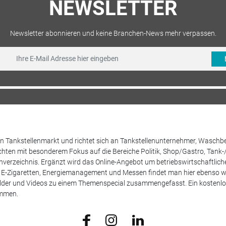
NEWSLETTER
Newsletter abonnieren und keine Branchen-News mehr verpassen.
 den Tankstellenmarkt und richtet sich an Tankstellenunternehmer, Waschb
hten mit besonderem Fokus auf die Bereiche Politik, Shop/Gastro, Tank-
henverzeichnis. Ergänzt wird das Online-Angebot um betriebswirtschaftlic
E-Zigaretten, Energiemanagement und Messen findet man hier ebenso wie
Bilder und Videos zu einem Themenspecial zusammengefasst. Ein kostenlos
ammen.