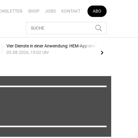
EWSLETTER
SHOP
JOBS
KONTAKT
ABO
Vier Dienste in einer Anwendung: HEM-App erweitert
E-Au
05.08.2026, 19:02 Uhr
05.0