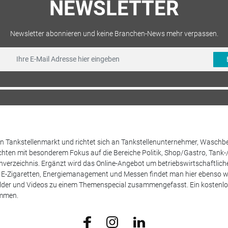
NEWSLETTER
Newsletter abonnieren und keine Branchen-News mehr verpassen.
 den Tankstellenmarkt und richtet sich an Tankstellenunternehmer, Waschb
hten mit besonderem Fokus auf die Bereiche Politik, Shop/Gastro, Tank-
henverzeichnis. Ergänzt wird das Online-Angebot um betriebswirtschaftlic
E-Zigaretten, Energiemanagement und Messen findet man hier ebenso wie
Bilder und Videos zu einem Themenspecial zusammengefasst. Ein kostenlos
ammen.