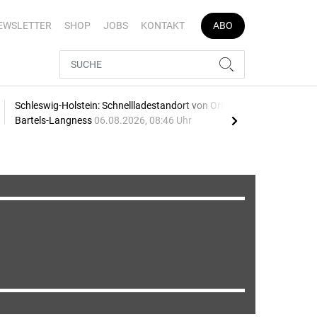
EWSLETTER
SHOP
JOBS
KONTAKT
ABO
Schleswig-Holstein: Schnellladestandort von Orlen und
Vier
Bartels-Langness
06.08.2026, 08:46 Uhr
05.0