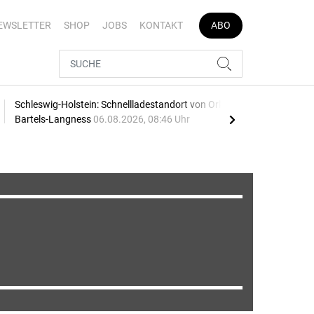
EWSLETTER
SHOP
JOBS
KONTAKT
ABO
Schleswig-Holstein: Schnellladestandort von Orlen und
Vier
Bartels-Langness
06.08.2026, 08:46 Uhr
05.0