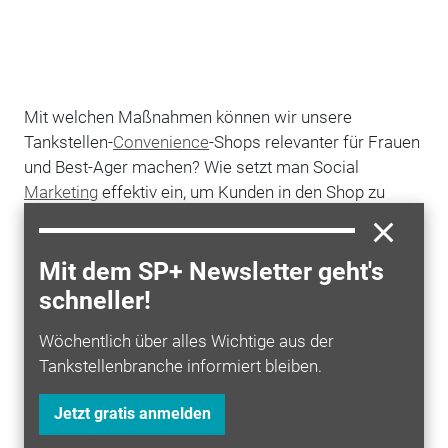
Mit welchen Maßnahmen können wir unsere
Tankstellen-
Convenience
-Shops relevanter für Frauen
und Best-Ager machen? Wie setzt man Social
Marketing
effektiv ein, um Kunden in den Shop zu
bekommen? Diese und weitere Fragen möchte das
Winter Convenience Forum vom 11. bis 14. März in
Mit dem SP+ Newsletter geht's
Leogang beantworten.
schneller!
Bei der von Tankstellenunternehmer Peter Herm
organisierten Tagung gehe es darum, in entspannter
Wöchentlich über alles Wichtige aus der
Atmosphäre Einblick in die Zukunft des
Tankstellenbranche informiert bleiben.
Tankstellenshops zu bekommen. "Das Winter-
Convenience-Forum bietet Ihnen die einzigartige
Jetzt gratis anmelden
Möglichkeit, Informationen über zukünftige