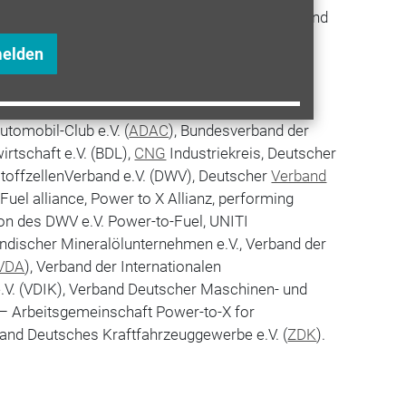
n sie etwa eine Mindestquote für Wasserstoff und
ieneutralität zu wahren. Nur so rechnen sich
melden
chende Anlagen.
itiativen haben den Brief unterzeichnet:
tomobil-Club e.V. (
ADAC
), Bundesverband der
rtschaft e.V. (BDL),
CNG
Industriekreis, Deutscher
toffzellenVerband e.V. (DWV), Deutscher
Verband
Fuel alliance, Power to X Allianz, performing
n des DWV e.V. Power-to-Fuel, UNITI
ndischer Mineralölunternehmen e.V., Verband der
VDA
), Verband der Internationalen
e.V. (VDIK), Verband Deutscher Maschinen- und
– Arbeitsgemeinschaft Power-to-X for
band Deutsches Kraftfahrzeuggewerbe e.V. (
ZDK
).