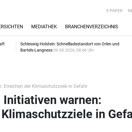
E-PAPER
N
RSICHTEN
MEDIATHEK
BRANCHENVERZEICHNIS
aft
Schleswig-Holstein: Schnellladestandort von Orlen und
Bartels-Langness
06.08.2026, 08:46 Uhr
: Erreichen der Klimaschutzziele in Gefahr
Initiativen warnen:
 Klimaschutzziele in Gef