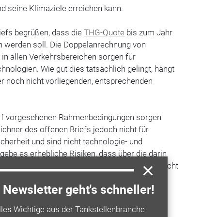
d seine Klimaziele erreichen kann.
iefs begrüßen, dass die
THG-Quote
bis zum Jahr
 werden soll. Die Doppelanrechnung von
in allen Verkehrsbereichen sorgen für
chnologien. Wie gut dies tatsächlich gelingt, hängt
er noch nicht vorliegenden, entsprechenden
rf vorgesehenen Rahmenbedingungen sorgen
ichner des offenen Briefs jedoch nicht für
herheit und sind nicht technologie- und
ebe es erhebliche Risiken, dass über die darin
ente die Klimaschutzziele in der
Mobilität
erreicht
Newsletter geht's schneller!
iven fordern in ihrem Schreiben daher u.a. einen
lles Wichtige aus der Tankstellenbranche
bewerb
zwischen allen Technologien im