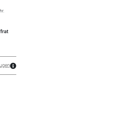
hr.
frat
zugen