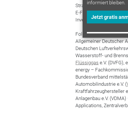
informiert bleiben.
Straßenverkehr. So rege
E-Fuels an, um Technolog
Jetzt gratis an
Investitionen in entspre
Folgende Verbände und In
Allgemeiner Deutscher Au
Deutschen Luftverkehrswi
Wasserstoff- und Brenns
Flüssiggas
e.V. (DVFG), e
energy – Fachkommissio
Bundesverband mittelstä
Automobilindustrie e.V. (
Kraftfahrzeughersteller 
Anlagenbau e.V. (VDMA) 
Applications, Zentralver