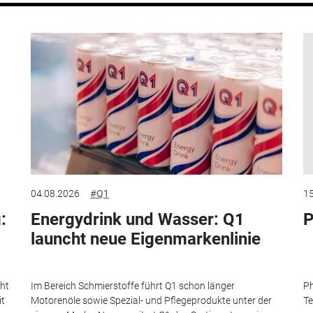
04.08.2026
#Q1
15
:
Energydrink und Wasser: Q1
P
launcht neue Eigenmarkenlinie
eht
Im Bereich Schmierstoffe führt Q1 schon länger
Ph
it
Motorenöle sowie Spezial- und Pflegeprodukte unter der
Te