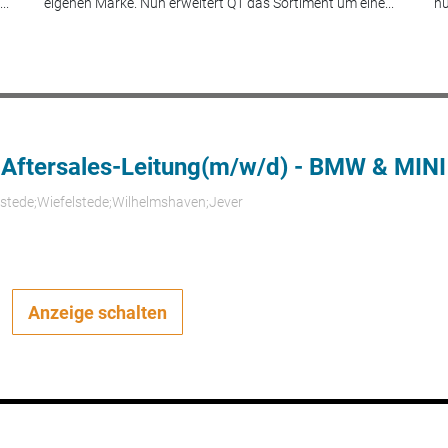
..
eigenen Marke. Nun erweitert Q1 das Sortiment um eine...
nu
 Aftersales-Leitung(m/w/d) - BMW & MINI
rstede;Wiefelstede;Wilhelmshaven;Jever
Anzeige schalten