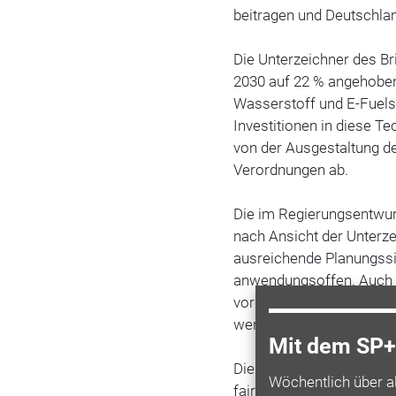
beitragen und Deutschlan
Die Unterzeichner des Br
2030 auf 22 % angehoben
Wasserstoff und E-Fuels 
Investitionen in diese Te
von der Ausgestaltung d
Verordnungen ab.
Die im Regierungsentwu
nach Ansicht der Unterze
ausreichende Planungssic
anwendungsoffen. Auch g
vorgeschlagenen Instrum
werden können.
Mit dem SP+ 
Die
Verbände
und Initiat
Wöchentlich über a
fairen und offenen
Wett