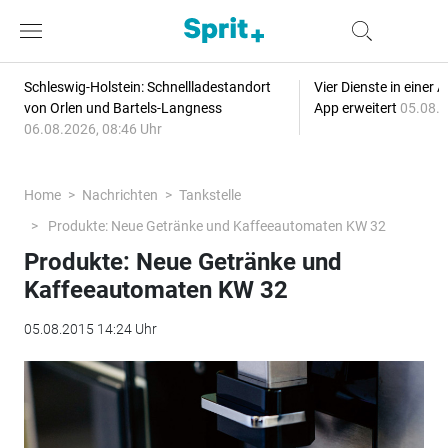
Schleswig-Holstein: Schnellladestandort
Vier Dienste in eine
von Orlen und Bartels-Langness
App erweitert
05.08.2
06.08.2026, 08:46 Uhr
Home
Nachrichten
Tankstelle
Produkte: Neue Getränke und Kaffeeautomaten KW 32
Produkte: Neue Getränke und
Kaffeeautomaten KW 32
05.08.2015 14:24 Uhr