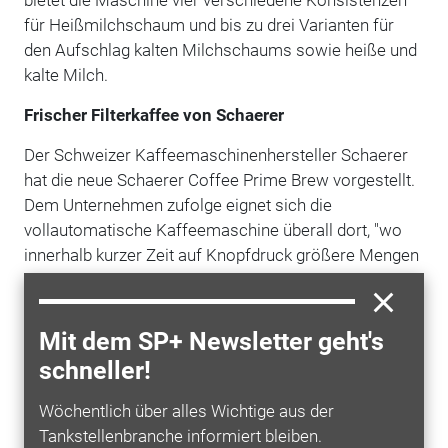
für Heißmilchschaum und bis zu drei Varianten für
den Aufschlag kalten Milchschaums sowie heiße und
kalte Milch.
Frischer Filterkaffee von Schaerer
Der Schweizer Kaffeemaschinenhersteller Schaerer
hat die neue Schaerer Coffee Prime Brew vorgestellt.
Dem Unternehmen zufolge eignet sich die
vollautomatische Kaffeemaschine überall dort, "wo
innerhalb kurzer Zeit auf Knopfdruck größere Mengen
frischer Filterkaffee in bester
Qualität
bereitgestellt
werden sollen". Zudem ermöglicht die
Kaffeemaschine die Programmierung kleinerer
Mit dem SP+ Newsletter geht's
Mengen, beispielsweise für eine Tasse, einen Pott
schneller!
oder ein Kännchen. (ms)
Wöchentlich über alles Wichtige aus der
Tankstellenbranche informiert bleiben.
Neue Getränke und