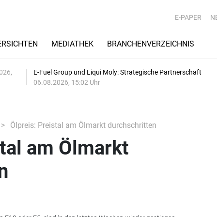
E-PAPER
N
RSICHTEN
MEDIATHEK
BRANCHENVERZEICHNIS
026,
E-Fuel Group und Liqui Moly: Strategische Partnerschaft
06.08.2026, 15:02 Uhr
Ölpreis: Preistal am Ölmarkt durchschritten
stal am Ölmarkt
n