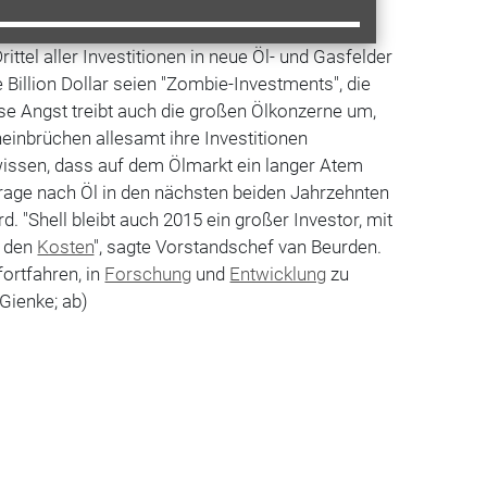
niger als 70 Dollar sind nach Einschätzung von
ttel aller Investitionen in neue Öl- und Gasfelder
e Billion Dollar seien "Zombie-Investments", die
ese Angst treibt auch die großen Ölkonzerne um,
einbrüchen allesamt ihre Investitionen
wissen, dass auf dem Ölmarkt ein langer Atem
frage nach Öl in den nächsten beiden Jahrzehnten
 "Shell bleibt auch 2015 ein großer Investor, mit
f den
Kosten
", sagte Vorstandschef van Beurden.
ortfahren, in
Forschung
und
Entwicklung
zu
 Gienke; ab)