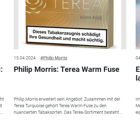
15.04.2024
#Philip Morris
04
:
Philip Morris: Terea Warm Fuse
E
l
eht
Philip Morris erweitert sein Angebot: Zusammen mit der
Im
it
Terea Turquoise gehört Terea Warm Fuse zu den
Mo
..
nuancierten Tabaksorten. Das Terea-Sortiment besteht...
ei