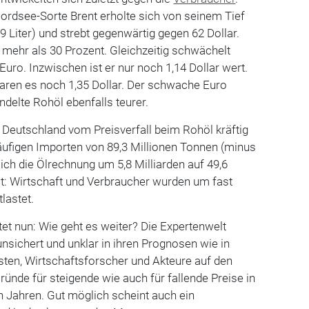
Nordsee-Sorte Brent erholte sich von seinem Tief
159 Liter) und strebt gegenwärtig gegen 62 Dollar.
i mehr als 30 Prozent. Gleichzeitig schwächelt
uro. Inzwischen ist er nur noch 1,14 Dollar wert.
aren es noch 1,35 Dollar. Der schwache Euro
ndelte Rohöl ebenfalls teurer.
 Deutschland vom Preisverfall beim Rohöl kräftig
ckläufigen Importen von 89,3 Millionen Tonnen (minus
sich die Ölrechnung um 5,8 Milliarden auf 49,6
ßt: Wirtschaft und Verbraucher wurden um fast
lastet.
et nun: Wie geht es weiter? Die Expertenwelt
unsichert und unklar in ihren Prognosen wie in
sten, Wirtschaftsforscher und Akteure auf den
nde für steigende wie auch für fallende Preise in
 Jahren. Gut möglich scheint auch ein