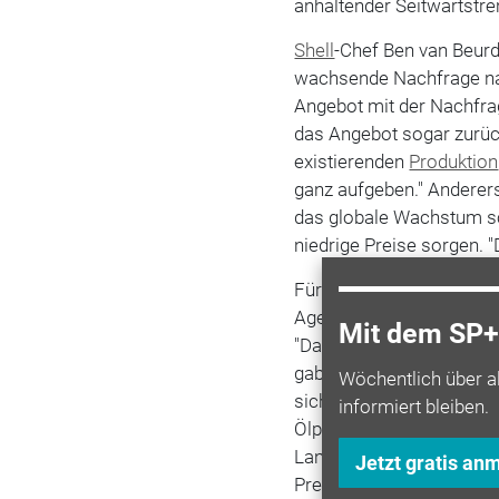
anhaltender Seitwärtst
Shell
-Chef Ben van Beurd
wachsende Nachfrage nac
Angebot mit der Nachfrage
das Angebot sogar zurück
existierenden
Produktion
ganz aufgeben." Anderers
das globale Wachstum sch
niedrige Preise sorgen. "
Für Maria van der Hoeven
Agentur (IEA), ist soga
Mit dem SP+ 
"Das Schieferöl aus den U
gab noch nie eine Situat
Wöchentlich über a
sich künftig flexibel d
informiert bleiben.
Ölpreisen anpasse. Dami
Landes Saudi-Arabien üb
Jetzt gratis an
Preise hochhielt. Das ma