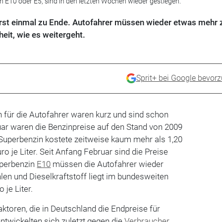
in E10 oder E5, sind in den letzten Wochen wieder gestiegen.
erst einmal zu Ende. Autofahrer müssen wieder etwas mehr 
eit, wie es weitergeht.
Sprit+ bei Google bevor
n für die Autofahrer waren kurz und sind schon
uar waren die Benzinpreise auf den Stand von 2009
r Superbenzin kostete zeitweise kaum mehr als 1,20
ro je Liter. Seit Anfang Februar sind die Preise
uperbenzin
E10
müssen die Autofahrer wieder
len und Dieselkraftstoff liegt im bundesweiten
 je Liter.
aktoren, die in Deutschland die Endpreise für
twickelten sich zuletzt gegen die
Verbraucher
.