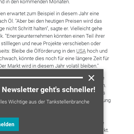
rend in den kommenden Monaten.
en erwartet zum Beispiel in diesem Jahr eine
h Öl. "Aber bei den heutigen Preisen wird das
 nicht Schritt halten", sagte er. Vielleicht gehe
. "Energieunternehmen könnten einen Teil ihrer
stilllegen und neue Projekte verschieben oder
eits: Bleibe die Ölförderung in den
USA
hoch und
wach, könnte dies noch für eine längere Zeit für
Der Markt wird in diesem Jahr volatil bleiben."
, Generalsekretärin der Internationalen Energie
r eine neue Epoche auf dem Ölmarkt angebrochen.
Newsletter geht's schneller!
SA hat die Spielregeln verändert", sagte sie. "Es
ion wie heute." Dazu gehöre, dass die US-Förderung
lles Wichtige aus der Tankstellenbranche
er Nachfrage am Ölmarkt und den schwankenden
t würden die USA quasi die Rolle des Opec-
ernehmen, das bislang als "Swing Producer" die
melden
chen die Saudis nicht mehr; nun regiert der Markt.