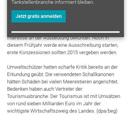
interessant, weil sie in geringer Tiefe lägen, wurde
Tankstellenbranche informiert bleiben.
"Sepktrum"-Direktor Rune Eng zitiert.
Jetzt gratis anmelden
Kroatiens Wirtschaftsminister Ivan Vrdoljak sagte,
rund 20 Öl- und Gasgesellschaften hätten bereits ihr
Interesse an der Ausbeutung bekundet. Noch in
diesem Frühjahr werde eine Ausschreibung starten,
erste Konzessionen sollten 2015 vergeben werden.
Umweltschützer hatten scharfe Kritik bereits an der
Erkundung geübt. Die verwendeten Schallkanonen
hätten Schäden bei vielen Meerestieren angerichtet.
Bedenken haben auch Vertreter der
Tourismusbranche. Der Tourismus ist mit Umsätzen
von rund sieben Milliarden Euro im Jahr der
wichtigste Wirtschaftszweig des Landes. (dpa/beg)