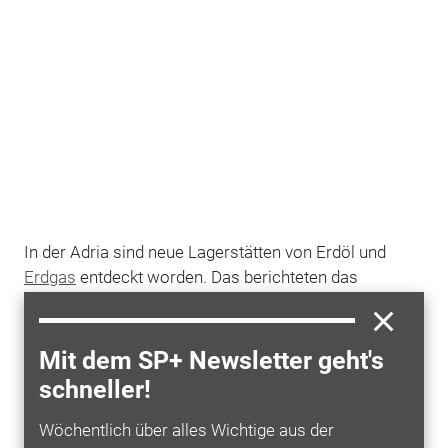
In der Adria sind neue Lagerstätten von Erdöl und
Erdgas
entdeckt worden. Das berichteten das
kroatische Wirtschaftsministerium und die Zeitung
"Slobodna Dalmacija" am Dienstag (21. Januar) unter
Berufung auf das norwegische
Mit dem SP+ Newsletter geht's
Explorationsunternehmen "Spektrum" Auch wenn man
schneller!
über die Größe der Funde noch nichts sagen könne,
so seien sie auf jeden Fall für eine Ausbeutung
Wöchentlich über alles Wichtige aus der