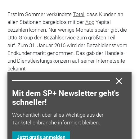
Erst im Sommer verkündete
Total
, dass Kunden an
allen Stationen bargeldlos mit der
App
Yapital
bezahlen können. Nur wenige Monate später gibt die
Otto Group den Bezahlservice zum größten Teil
auf. Zum 31. Januar 2016 wird der Bezahldienst vom
Endkundenmarkt genommen. Das gab der Handels-
und Dienstleistungskonzern auf seiner Internetseite
bekannt.
Die Konkurrenz im digitalen Payment-Business sei zu
groß, der Markt entwickele sich hingegen nur
Mit dem SP+ Newsletter geht's
langsam, begründet Otto den Rückzug. "Die
schneller!
Geschäftsentwicklung und vor allem die
Entwicklung
der Endkundenzahl ist in diesem Bereich zum
Wöchentlich über alles Wichtige aus der
aktuellen Zeitpunkt schlicht nicht kalkulierbar", sagte
Tankstellenbranche informiert bleiben.
Marc Berg, Geschäftsführer von Yapital. Lediglich im
B2B-Bereich wolle das Unternehmen weitermachen.
Jetzt gratis anmelden