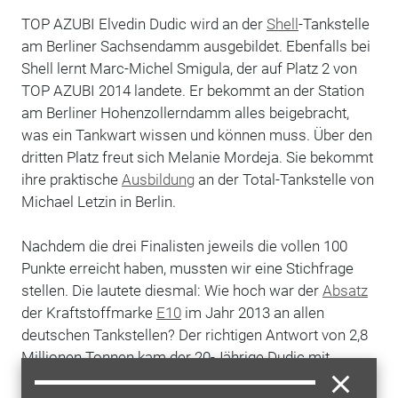
TOP AZUBI Elvedin Dudic wird an der
Shell
-Tankstelle
am Berliner Sachsendamm ausgebildet. Ebenfalls bei
Shell lernt Marc-Michel Smigula, der auf Platz 2 von
TOP AZUBI 2014 landete. Er bekommt an der Station
am Berliner Hohenzollerndamm alles beigebracht,
was ein Tankwart wissen und können muss. Über den
dritten Platz freut sich Melanie Mordeja. Sie bekommt
ihre praktische
Ausbildung
an der Total-Tankstelle von
Michael Letzin in Berlin.
Nachdem die drei Finalisten jeweils die vollen 100
Punkte erreicht haben, mussten wir eine Stichfrage
stellen. Die lautete diesmal: Wie hoch war der
Absatz
der Kraftstoffmarke
E10
im Jahr 2013 an allen
deutschen Tankstellen? Der richtigen Antwort von 2,8
Millionen Tonnen kam der 20-Jährige Dudic mit
seinem Tipp von einer Million am nächsten.