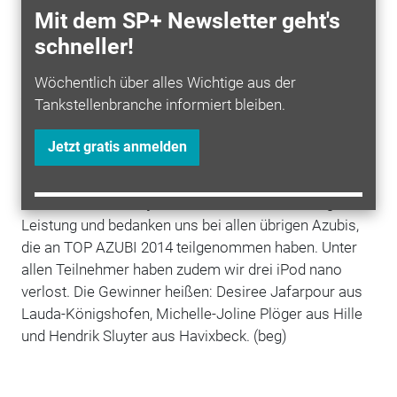
Mit dem SP+ Newsletter geht's
Die
Preisverleihung
fand am 3. Juli in Oberursel bei
schneller!
Frankfurt statt. Im Rahmen des 3.
tankstellen markt
Kongresses hielt Holger Haesloop, Retail Trainer bei
Wöchentlich über alles Wichtige aus der
Esso
Deutschland, eine kurze Laudatio. Anschließend
Tankstellenbranche informiert bleiben.
überreichte
tm
-Chefredakteur Patrick Neumann den
Azubis ihre Siegerurkunden.
Jetzt gratis anmelden
Wir gratulieren Elvedin Dudic, Marc-Michel Smigula
und Melanie Mordeja herzlich zu ihrer hervorragender
Leistung und bedanken uns bei allen übrigen Azubis,
die an TOP AZUBI 2014 teilgenommen haben. Unter
allen Teilnehmer haben zudem wir drei iPod nano
verlost. Die Gewinner heißen: Desiree Jafarpour aus
Lauda-Königshofen, Michelle-Joline Plöger aus Hille
und Hendrik Sluyter aus Havixbeck. (beg)