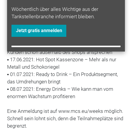
halten.
Wöchentlich über alles Wichtige aus der
Alle bisher geplanten kostenlosen Webinare im
Tankstellenbranche informiert bleiben.
Überblick (Beginn ist jeweils um 16 Uhr):
▪ 20.05.2021: Regionalität als Chance der
Jetzt gratis anmelden
Differenzierung im Tankstellenshop?
▪ 10.06.2021:
Werbung
auf Distanz – Mit
Social Media
Kunden schon außerhalb des Shops ansprechen
▪ 17.06.2021: Hot Spot Kassenzone – Mehr als nur
Metall und Schokoriegel
▪ 01.07.2021: Ready to Drink – Ein Produktsegment,
das Umdrehungen bringt
▪ 08.07.2021: Energy Drinks – Wie kann man vom
enormen Wachstum profitieren
Eine Anmeldung ist auf www.mcs.eu/weeks möglich.
Schnell sein lohnt sich, denn die Teilnahmeplätze sind
begrenzt.