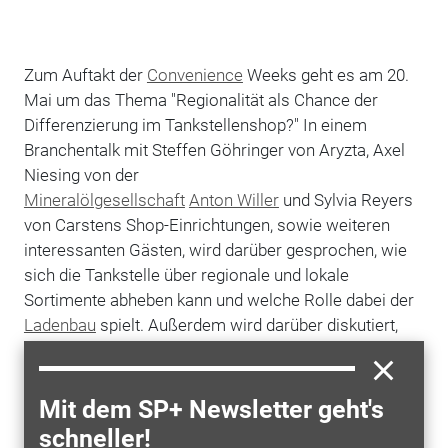
Zum Auftakt der
Convenience
Weeks geht es am 20.
Mai um das Thema "Regionalität als Chance der
Differenzierung im Tankstellenshop?" In einem
Branchentalk mit Steffen Göhringer von Aryzta, Axel
Niesing von der
Mineralölgesellschaft
Anton Willer
und Sylvia Reyers
von Carstens Shop-Einrichtungen, sowie weiteren
interessanten Gästen, wird darüber gesprochen, wie
sich die Tankstelle über regionale und lokale
Sortimente abheben kann und welche Rolle dabei der
Ladenbau
spielt. Außerdem wird darüber diskutiert,
wie wichtig regionale Partnerschaften gerade in
diesen Zeiten sind. Michael Schwaer, Global Account
Director der GfK, wird zudem einen Kurzvortrag über
Mit dem SP+ Newsletter geht's
das "Trendthema Regionalität aus Shoppersicht"
schneller!